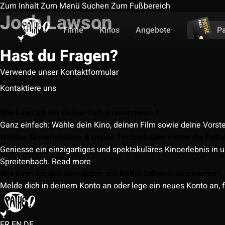
Zum Inhalt
Zum Menü
Suchen
Zum Fußbereich
Josh Lawson
Filme
Kinos
Angebote
P
Hast du Fragen?
Verwende unser Kontaktformular
Kontaktiere uns
Wie kann ich ein Online-Ticket reservieren ?
Ganz einfach: Wähle dein Kino, deinen Film sowie deine Vorst
Welche Kinoerlebnisse & neuen Technologien bieten die Path
Geniesse ein einzigartiges und spektakuläres Kinoerlebnis in u
Spreitenbach.
Read more
Wie kann ich den Newsletter von Pathé Schweiz abonnieren?
Melde dich in deinem Konto an oder lege ein neues Konto an, f
FR
EN
DE