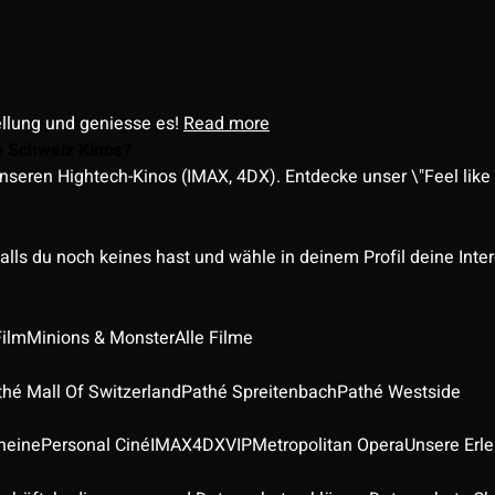
ellung und geniesse es!
Read more
é Schweiz Kinos?
nseren Hightech-Kinos (IMAX, 4DX). Entdecke unser \"Feel like a
alls du noch keines hast und wähle in deinem Profil deine Inte
Film
Minions & Monster
Alle Filme
thé Mall Of Switzerland
Pathé Spreitenbach
Pathé Westside
heine
Personal Ciné
IMAX
4DX
VIP
Metropolitan Opera
Unsere Erl