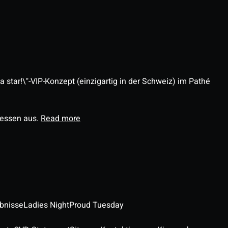
 star!\"-VIP-Konzept (einzigartig in der Schweiz) im Pathé
ressen aus.
Read more
ebnisse
Ladies Night
Proud Tuesday