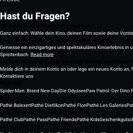
Hast du Fragen?
Wie kann ich ein Online-Ticket reservieren ?
Ganz einfach: Wähle dein Kino, deinen Film sowie deine Vorst
Welche Kinoerlebnisse & neuen Technologien bieten die Path
Geniesse ein einzigartiges und spektakuläres Kinoerlebnis in u
Spreitenbach.
Read more
Wie kann ich den Newsletter von Pathé Schweiz abonnieren?
Melde dich in deinem Konto an oder lege ein neues Konto an, f
Kontaktiere uns
Neuheiten
Spider-Man: Brand New Day
Die Odyssee
Paw Patrol: Der Dino 
Kinos
Pathé Balexert
Pathé Dietlikon
Pathé Flon
Pathé Les Galeries
Pa
ABOS | ANGEBOTE | VERANSTALTUNGEN
Pathé Club
Pathé Pass
Pathé Friends
Pathé Kids
Geschenkgutsc
NÜTZLICHE LINKS