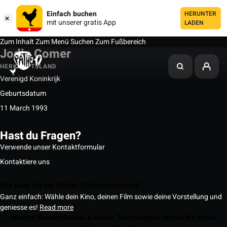
Einfach buchen
HERUNTER
mit unserer gratis App
LADEN
Zum Inhalt
Zum Menü
Suchen
Zum Fußbereich
Jodie Comer
HERKUNFTSLAND
Verenigd Koninkrijk
Geburtsdatum
11 March 1993
Hast du Fragen?
Verwende unser Kontaktformular
Kontaktiere uns
Wie kann ich ein Online-Ticket reservieren ?
Ganz einfach: Wähle dein Kino, deinen Film sowie deine Vorstellung und
geniesse es!
Read more
Welche Kinoerlebnisse & neuen Technologien bieten die Pathé