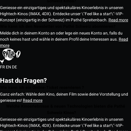
Schweiz Kinos?
Geniesse ein einzigartiges und spektakuläres Kinoerlebnis in unseren
Hightech-Kinos (IMAX, 4DX). Entdecke unser \"Feel like a star!\"-VIP-
Konzept (einzigartig in der Schweiz) im Pathé Spreitenbach.
Read more
Wie kann ich den Newsletter von Pathé Schweiz abonnieren?
Melde dich in deinem Konto an oder lege ein neues Konto an, falls du
noch keines hast und wähle in deinem Profil deine Interessen aus.
Read
more
FR
EN
DE
Hast du Fragen?
Wie kann ich ein Online-Ticket reservieren ?
Ganz einfach: Wähle dein Kino, deinen Film sowie deine Vorstellung und
geniesse es!
Read more
Welche Kinoerlebnisse & neuen Technologien bieten die Pathé
Schweiz Kinos?
Geniesse ein einzigartiges und spektakuläres Kinoerlebnis in unseren
Hightech-Kinos (IMAX, 4DX). Entdecke unser \"Feel like a star!\"-VIP-