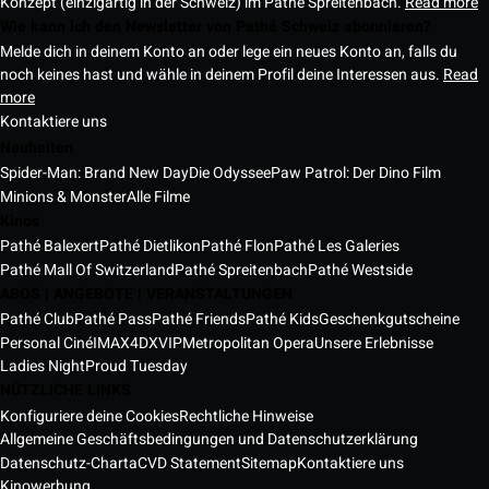
Konzept (einzigartig in der Schweiz) im Pathé Spreitenbach.
Read more
Wie kann ich den Newsletter von Pathé Schweiz abonnieren?
Melde dich in deinem Konto an oder lege ein neues Konto an, falls du
noch keines hast und wähle in deinem Profil deine Interessen aus.
Read
more
Kontaktiere uns
Neuheiten
Spider-Man: Brand New Day
Die Odyssee
Paw Patrol: Der Dino Film
Minions & Monster
Alle Filme
Kinos
Pathé Balexert
Pathé Dietlikon
Pathé Flon
Pathé Les Galeries
Pathé Mall Of Switzerland
Pathé Spreitenbach
Pathé Westside
ABOS | ANGEBOTE | VERANSTALTUNGEN
Pathé Club
Pathé Pass
Pathé Friends
Pathé Kids
Geschenkgutscheine
Personal Ciné
IMAX
4DX
VIP
Metropolitan Opera
Unsere Erlebnisse
Ladies Night
Proud Tuesday
NÜTZLICHE LINKS
Konfiguriere deine Cookies
Rechtliche Hinweise
Allgemeine Geschäftsbedingungen und Datenschutzerklärung
Datenschutz-Charta
CVD Statement
Sitemap
Kontaktiere uns
Kinowerbung