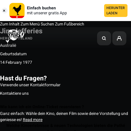
Einfach buchen
HERUNTER
mit unserer gratis App
LADEN
Zum Inhalt
Zum Menü
Suchen
Zum Fußbereich
Jim Jefferies
HERKUNFTSLAND
Australië
Geburtsdatum
14 February 1977
Hast du Fragen?
Verwende unser Kontaktformular
Kontaktiere uns
Wie kann ich ein Online-Ticket reservieren ?
Ganz einfach: Wähle dein Kino, deinen Film sowie deine Vorstellung und
geniesse es!
Read more
Welche Kinoerlebnisse & neuen Technologien bieten die Pathé