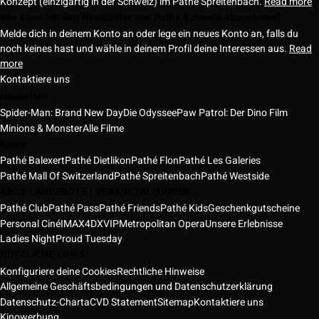
Konzept (einzigartig in der Schweiz) im Pathé Spreitenbach.
Read more
Wie kann ich den Newsletter von Pathé Schweiz abonnieren?
Melde dich in deinem Konto an oder lege ein neues Konto an, falls du
noch keines hast und wähle in deinem Profil deine Interessen aus.
Read
more
Kontaktiere uns
Neuheiten
Spider-Man: Brand New Day
Die Odyssee
Paw Patrol: Der Dino Film
Minions & Monster
Alle Filme
Kinos
Pathé Balexert
Pathé Dietlikon
Pathé Flon
Pathé Les Galeries
Pathé Mall Of Switzerland
Pathé Spreitenbach
Pathé Westside
ABOS | ANGEBOTE | VERANSTALTUNGEN
Pathé Club
Pathé Pass
Pathé Friends
Pathé Kids
Geschenkgutscheine
Personal Ciné
IMAX
4DX
VIP
Metropolitan Opera
Unsere Erlebnisse
Ladies Night
Proud Tuesday
NÜTZLICHE LINKS
Konfiguriere deine Cookies
Rechtliche Hinweise
Allgemeine Geschäftsbedingungen und Datenschutzerklärung
Datenschutz-Charta
CVD Statement
Sitemap
Kontaktiere uns
Kinowerbung