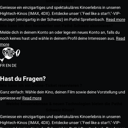
Schweiz Kinos?
Geniesse ein einzigartiges und spektakuläres Kinoerlebnis in unseren
Hightech-Kinos (IMAX, 4DX). Entdecke unser \"Feel like a star!\"-VIP-
Konzept (einzigartig in der Schweiz) im Pathé Spreitenbach.
Read more
Wie kann ich den Newsletter von Pathé Schweiz abonnieren?
Melde dich in deinem Konto an oder lege ein neues Konto an, falls du
noch keines hast und wähle in deinem Profil deine Interessen aus.
Read
more
FR
EN
DE
Hast du Fragen?
Wie kann ich ein Online-Ticket reservieren ?
Ganz einfach: Wähle dein Kino, deinen Film sowie deine Vorstellung und
geniesse es!
Read more
Welche Kinoerlebnisse & neuen Technologien bieten die Pathé
Schweiz Kinos?
Geniesse ein einzigartiges und spektakuläres Kinoerlebnis in unseren
Hightech-Kinos (IMAX, 4DX). Entdecke unser \"Feel like a star!\"-VIP-