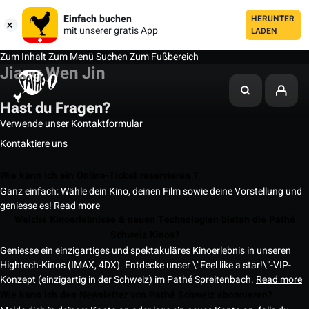
Einfach buchen
HERUNTER
mit unserer gratis App
LADEN
Zum Inhalt
Zum Menü
Suchen
Zum Fußbereich
Jiang Wen Jin
Hast du Fragen?
Verwende unser Kontaktformular
Kontaktiere uns
Wie kann ich ein Online-Ticket reservieren ?
Ganz einfach: Wähle dein Kino, deinen Film sowie deine Vorstellung und
geniesse es!
Read more
Welche Kinoerlebnisse & neuen Technologien bieten die Pathé
Schweiz Kinos?
Geniesse ein einzigartiges und spektakuläres Kinoerlebnis in unseren
Hightech-Kinos (IMAX, 4DX). Entdecke unser \"Feel like a star!\"-VIP-
Konzept (einzigartig in der Schweiz) im Pathé Spreitenbach.
Read more
Wie kann ich den Newsletter von Pathé Schweiz abonnieren?