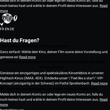
Melde dich in deinem Konto an oder lege ein neues Konto an, falls du
noch keines hast und wähle in deinem Profil deine Interessen aus.
Read
more
FR
EN
DE
Hast du Fragen?
Wie kann ich ein Online-Ticket reservieren ?
Ganz einfach: Wähle dein Kino, deinen Film sowie deine Vorstellung und
geniesse es!
Read more
Welche Kinoerlebnisse & neuen Technologien bieten die Pathé
Schweiz Kinos?
Geniesse ein einzigartiges und spektakuläres Kinoerlebnis in unseren
Hightech-Kinos (IMAX, 4DX). Entdecke unser \"Feel like a star!\"-VIP-
Konzept (einzigartig in der Schweiz) im Pathé Spreitenbach.
Read more
Wie kann ich den Newsletter von Pathé Schweiz abonnieren?
Melde dich in deinem Konto an oder lege ein neues Konto an, falls du
noch keines hast und wähle in deinem Profil deine Interessen aus.
Read
more