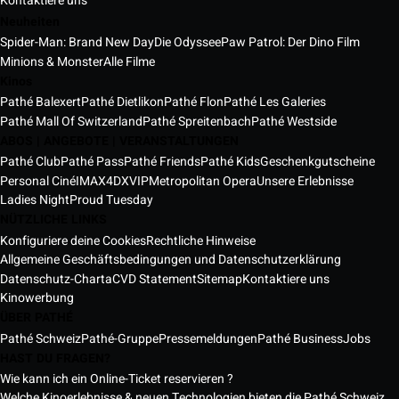
Kontaktiere uns
Neuheiten
Spider-Man: Brand New Day
Die Odyssee
Paw Patrol: Der Dino Film
Minions & Monster
Alle Filme
Kinos
Pathé Balexert
Pathé Dietlikon
Pathé Flon
Pathé Les Galeries
Pathé Mall Of Switzerland
Pathé Spreitenbach
Pathé Westside
ABOS | ANGEBOTE | VERANSTALTUNGEN
Pathé Club
Pathé Pass
Pathé Friends
Pathé Kids
Geschenkgutscheine
Personal Ciné
IMAX
4DX
VIP
Metropolitan Opera
Unsere Erlebnisse
Ladies Night
Proud Tuesday
NÜTZLICHE LINKS
Konfiguriere deine Cookies
Rechtliche Hinweise
Allgemeine Geschäftsbedingungen und Datenschutzerklärung
Datenschutz-Charta
CVD Statement
Sitemap
Kontaktiere uns
Kinowerbung
ÜBER PATHÉ
Pathé Schweiz
Pathé-Gruppe
Pressemeldungen
Pathé Business
Jobs
HAST DU FRAGEN?
Wie kann ich ein Online-Ticket reservieren ?
Welche Kinoerlebnisse & neuen Technologien bieten die Pathé Schweiz