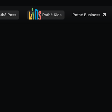
Pathé Business
athé Pass
Pathé Kids