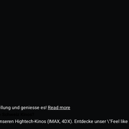
ellung und geniesse es!
Read more
é Schweiz Kinos?
nseren Hightech-Kinos (IMAX, 4DX). Entdecke unser \"Feel like a