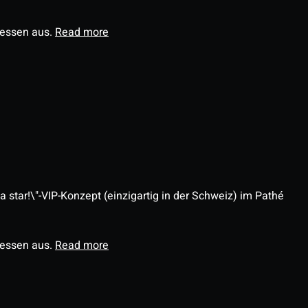
ressen aus.
Read more
 star!\"-VIP-Konzept (einzigartig in der Schweiz) im Pathé
ressen aus.
Read more