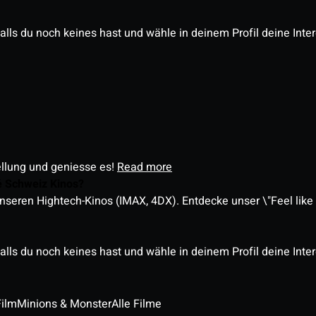
alls du noch keines hast und wähle in deinem Profil deine Inte
ellung und geniesse es!
Read more
é Schweiz Kinos?
nseren Hightech-Kinos (IMAX, 4DX). Entdecke unser \"Feel like a
alls du noch keines hast und wähle in deinem Profil deine Inte
Film
Minions & Monster
Alle Filme