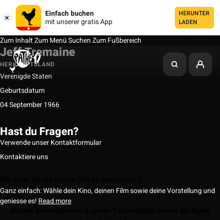
Einfach buchen
HERUNTER
mit unserer gratis App
LADEN
Zum Inhalt
Zum Menü
Suchen
Zum Fußbereich
Jeff Tremaine
HERKUNFTSLAND
Verenigde Staten
Geburtsdatum
04 September 1966
Hast du Fragen?
Verwende unser Kontaktformular
Kontaktiere uns
Wie kann ich ein Online-Ticket reservieren ?
Ganz einfach: Wähle dein Kino, deinen Film sowie deine Vorstellung und
geniesse es!
Read more
Welche Kinoerlebnisse & neuen Technologien bieten die Pathé