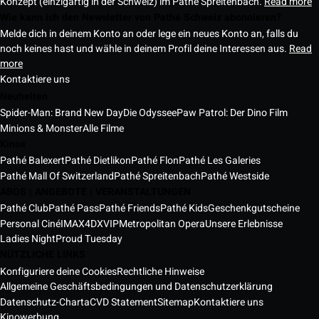
Konzept (einzigartig in der Schweiz) im Pathé Spreitenbach.
Read more
Wie kann ich den Newsletter von Pathé Schweiz abonnieren?
Melde dich in deinem Konto an oder lege ein neues Konto an, falls du
noch keines hast und wähle in deinem Profil deine Interessen aus.
Read
more
Kontaktiere uns
Neuheiten
Spider-Man: Brand New Day
Die Odyssee
Paw Patrol: Der Dino Film
Minions & Monster
Alle Filme
Kinos
Pathé Balexert
Pathé Dietlikon
Pathé Flon
Pathé Les Galeries
Pathé Mall Of Switzerland
Pathé Spreitenbach
Pathé Westside
ABOS | ANGEBOTE | VERANSTALTUNGEN
Pathé Club
Pathé Pass
Pathé Friends
Pathé Kids
Geschenkgutscheine
Personal Ciné
IMAX
4DX
VIP
Metropolitan Opera
Unsere Erlebnisse
Ladies Night
Proud Tuesday
NÜTZLICHE LINKS
Konfiguriere deine Cookies
Rechtliche Hinweise
Allgemeine Geschäftsbedingungen und Datenschutzerklärung
Datenschutz-Charta
CVD Statement
Sitemap
Kontaktiere uns
Kinowerbung