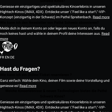
Schweiz Kinos?
Geniesse ein einzigartiges und spektakuläres Kinoerlebnis in unseren
Hightech-Kinos (IMAX, 4DX). Entdecke unser \"Feel like a star!\"-VIP-
Konzept (einzigartig in der Schweiz) im Pathé Spreitenbach.
Read more
Wie kann ich den Newsletter von Pathé Schweiz abonnieren?
Melde dich in deinem Konto an oder lege ein neues Konto an, falls du
noch keines hast und wähle in deinem Profil deine Interessen aus.
Read
more
FR
EN
DE
Hast du Fragen?
Wie kann ich ein Online-Ticket reservieren ?
Ganz einfach: Wähle dein Kino, deinen Film sowie deine Vorstellung und
geniesse es!
Read more
Welche Kinoerlebnisse & neuen Technologien bieten die Pathé
Schweiz Kinos?
Geniesse ein einzigartiges und spektakuläres Kinoerlebnis in unseren
Hightech-Kinos (IMAX, 4DX). Entdecke unser \"Feel like a star!\"-VIP-