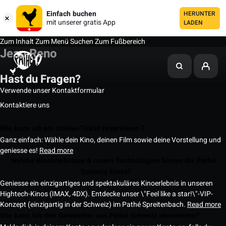
Einfach buchen
HERUNTER
mit unserer gratis App
LADEN
Zum Inhalt
Zum Menü
Suchen
Zum Fußbereich
Jean Reno
Hast du Fragen?
Verwende unser Kontaktformular
Kontaktiere uns
Wie kann ich ein Online-Ticket reservieren ?
Ganz einfach: Wähle dein Kino, deinen Film sowie deine Vorstellung und
geniesse es!
Read more
Welche Kinoerlebnisse & neuen Technologien bieten die Pathé
Schweiz Kinos?
Geniesse ein einzigartiges und spektakuläres Kinoerlebnis in unseren
Hightech-Kinos (IMAX, 4DX). Entdecke unser \"Feel like a star!\"-VIP-
Konzept (einzigartig in der Schweiz) im Pathé Spreitenbach.
Read more
Wie kann ich den Newsletter von Pathé Schweiz abonnieren?