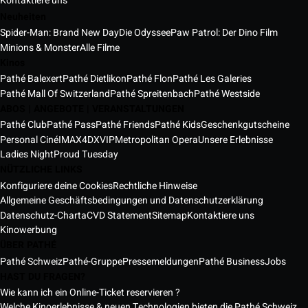
Kontaktiere uns
Neuheiten
Spider-Man: Brand New Day
Die Odyssee
Paw Patrol: Der Dino Film
Minions & Monster
Alle Filme
Kinos
Pathé Balexert
Pathé Dietlikon
Pathé Flon
Pathé Les Galeries
Pathé Mall Of Switzerland
Pathé Spreitenbach
Pathé Westside
ABOS | ANGEBOTE | VERANSTALTUNGEN
Pathé Club
Pathé Pass
Pathé Friends
Pathé Kids
Geschenkgutscheine
Personal Ciné
IMAX
4DX
VIP
Metropolitan Opera
Unsere Erlebnisse
Ladies Night
Proud Tuesday
NÜTZLICHE LINKS
Konfiguriere deine Cookies
Rechtliche Hinweise
Allgemeine Geschäftsbedingungen und Datenschutzerklärung
Datenschutz-Charta
CVD Statement
Sitemap
Kontaktiere uns
Kinowerbung
ÜBER PATHÉ
Pathé Schweiz
Pathé-Gruppe
Pressemeldungen
Pathé Business
Jobs
HAST DU FRAGEN?
Wie kann ich ein Online-Ticket reservieren ?
Welche Kinoerlebnisse & neuen Technologien bieten die Pathé Schweiz