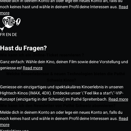
Melde dich in deinem Konto an oder lege ein neues Konto an, falls du
noch keines hast und wähle in deinem Profil deine Interessen aus.
Read
more
FR
EN
DE
Hast du Fragen?
Wie kann ich ein Online-Ticket reservieren ?
Ganz einfach: Wähle dein Kino, deinen Film sowie deine Vorstellung und
geniesse es!
Read more
Welche Kinoerlebnisse & neuen Technologien bieten die Pathé
Schweiz Kinos?
Geniesse ein einzigartiges und spektakuläres Kinoerlebnis in unseren
Hightech-Kinos (IMAX, 4DX). Entdecke unser \"Feel like a star!\"-VIP-
Konzept (einzigartig in der Schweiz) im Pathé Spreitenbach.
Read more
Wie kann ich den Newsletter von Pathé Schweiz abonnieren?
Melde dich in deinem Konto an oder lege ein neues Konto an, falls du
noch keines hast und wähle in deinem Profil deine Interessen aus.
Read
more