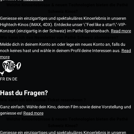
Welche Kinoerlebnisse & neuen Technologien bieten die Pathé
Schweiz Kinos?
Geniesse ein einzigartiges und spektakuläres Kinoerlebnis in unseren
Hightech-Kinos (IMAX, 4DX). Entdecke unser \"Feel like a star!\"-VIP-
Konzept (einzigartig in der Schweiz) im Pathé Spreitenbach.
Read more
Wie kann ich den Newsletter von Pathé Schweiz abonnieren?
Melde dich in deinem Konto an oder lege ein neues Konto an, falls du
noch keines hast und wähle in deinem Profil deine Interessen aus.
Read
more
FR
EN
DE
Hast du Fragen?
Wie kann ich ein Online-Ticket reservieren ?
Ganz einfach: Wähle dein Kino, deinen Film sowie deine Vorstellung und
geniesse es!
Read more
Welche Kinoerlebnisse & neuen Technologien bieten die Pathé
Schweiz Kinos?
Geniesse ein einzigartiges und spektakuläres Kinoerlebnis in unseren