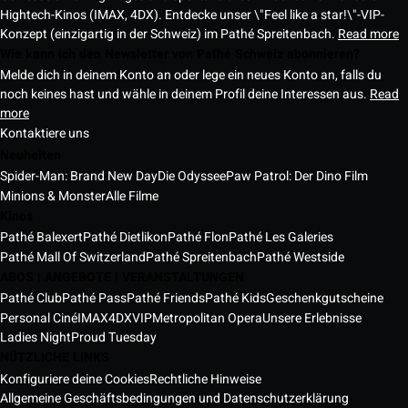
Hightech-Kinos (IMAX, 4DX). Entdecke unser \"Feel like a star!\"-VIP-
Konzept (einzigartig in der Schweiz) im Pathé Spreitenbach.
Read more
Wie kann ich den Newsletter von Pathé Schweiz abonnieren?
Melde dich in deinem Konto an oder lege ein neues Konto an, falls du
noch keines hast und wähle in deinem Profil deine Interessen aus.
Read
more
Kontaktiere uns
Neuheiten
Spider-Man: Brand New Day
Die Odyssee
Paw Patrol: Der Dino Film
Minions & Monster
Alle Filme
Kinos
Pathé Balexert
Pathé Dietlikon
Pathé Flon
Pathé Les Galeries
Pathé Mall Of Switzerland
Pathé Spreitenbach
Pathé Westside
ABOS | ANGEBOTE | VERANSTALTUNGEN
Pathé Club
Pathé Pass
Pathé Friends
Pathé Kids
Geschenkgutscheine
Personal Ciné
IMAX
4DX
VIP
Metropolitan Opera
Unsere Erlebnisse
Ladies Night
Proud Tuesday
NÜTZLICHE LINKS
Konfiguriere deine Cookies
Rechtliche Hinweise
Allgemeine Geschäftsbedingungen und Datenschutzerklärung