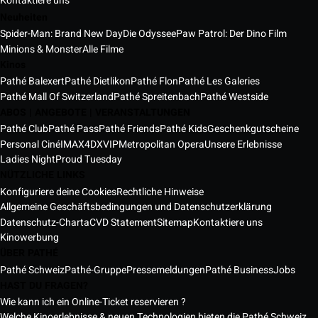
Kontaktiere uns
Neuheiten
Spider-Man: Brand New Day
Die Odyssee
Paw Patrol: Der Dino Film
Minions & Monster
Alle Filme
Kinos
Pathé Balexert
Pathé Dietlikon
Pathé Flon
Pathé Les Galeries
Pathé Mall Of Switzerland
Pathé Spreitenbach
Pathé Westside
ABOS | ANGEBOTE | VERANSTALTUNGEN
Pathé Club
Pathé Pass
Pathé Friends
Pathé Kids
Geschenkgutscheine
Personal Ciné
IMAX
4DX
VIP
Metropolitan Opera
Unsere Erlebnisse
Ladies Night
Proud Tuesday
NÜTZLICHE LINKS
Konfiguriere deine Cookies
Rechtliche Hinweise
Allgemeine Geschäftsbedingungen und Datenschutzerklärung
Datenschutz-Charta
CVD Statement
Sitemap
Kontaktiere uns
Kinowerbung
ÜBER PATHÉ
Pathé Schweiz
Pathé-Gruppe
Pressemeldungen
Pathé Business
Jobs
HAST DU FRAGEN?
Wie kann ich ein Online-Ticket reservieren ?
Welche Kinoerlebnisse & neuen Technologien bieten die Pathé Schweiz