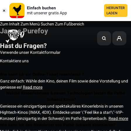
Einfach buchen
HERUNTER
mit unserer gratis App
LADEN
Zum Inhalt
Zum Menü
Suchen
Zum Fußbereich
James Purefoy
Hast du Fragen?
Verwende unser Kontaktformular
Kontaktiere uns
Wie kann ich ein Online-Ticket reservieren ?
Ganz einfach: Wähle dein Kino, deinen Film sowie deine Vorstellung und
geniesse es!
Read more
Welche Kinoerlebnisse & neuen Technologien bieten die Pathé
Schweiz Kinos?
Geniesse ein einzigartiges und spektakuläres Kinoerlebnis in unseren
Hightech-Kinos (IMAX, 4DX). Entdecke unser \"Feel like a star!\"-VIP-
Konzept (einzigartig in der Schweiz) im Pathé Spreitenbach.
Read more
Wie kann ich den Newsletter von Pathé Schweiz abonnieren?