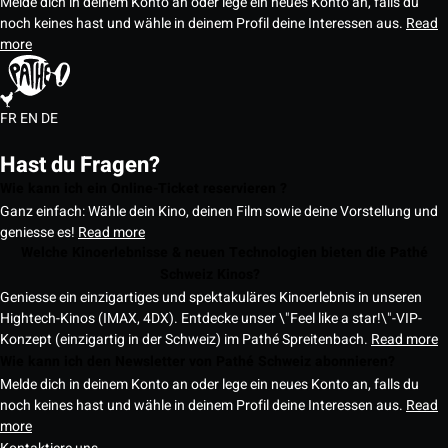
Melde dich in deinem Konto an oder lege ein neues Konto an, falls du
noch keines hast und wähle in deinem Profil deine Interessen aus.
Read
more
FR
EN
DE
Hast du Fragen?
Wie kann ich ein Online-Ticket reservieren ?
Ganz einfach: Wähle dein Kino, deinen Film sowie deine Vorstellung und
geniesse es!
Read more
Welche Kinoerlebnisse & neuen Technologien bieten die Pathé
Schweiz Kinos?
Geniesse ein einzigartiges und spektakuläres Kinoerlebnis in unseren
Hightech-Kinos (IMAX, 4DX). Entdecke unser \"Feel like a star!\"-VIP-
Konzept (einzigartig in der Schweiz) im Pathé Spreitenbach.
Read more
Wie kann ich den Newsletter von Pathé Schweiz abonnieren?
Melde dich in deinem Konto an oder lege ein neues Konto an, falls du
noch keines hast und wähle in deinem Profil deine Interessen aus.
Read
more