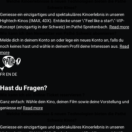
Welche Kinoerlebnisse & neuen Technologien bieten die Pathé
Schweiz Kinos?
Geniesse ein einzigartiges und spektakuläres Kinoerlebnis in unseren
Hightech-Kinos (IMAX, 4DX). Entdecke unser \"Feel like a star!\"-VIP-
Konzept (einzigartig in der Schweiz) im Pathé Spreitenbach.
Read more
Wie kann ich den Newsletter von Pathé Schweiz abonnieren?
Melde dich in deinem Konto an oder lege ein neues Konto an, falls du
noch keines hast und wähle in deinem Profil deine Interessen aus.
Read
more
FR
EN
DE
Hast du Fragen?
Wie kann ich ein Online-Ticket reservieren ?
Ganz einfach: Wähle dein Kino, deinen Film sowie deine Vorstellung und
geniesse es!
Read more
Welche Kinoerlebnisse & neuen Technologien bieten die Pathé
Schweiz Kinos?
Geniesse ein einzigartiges und spektakuläres Kinoerlebnis in unseren