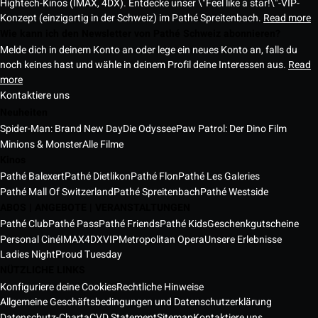
Hightech-Kinos (IMAX, 4DX). Entdecke unser \"Feel like a star!\"-VIP-
Konzept (einzigartig in der Schweiz) im Pathé Spreitenbach.
Read more
Wie kann ich den Newsletter von Pathé Schweiz abonnieren?
Melde dich in deinem Konto an oder lege ein neues Konto an, falls du
noch keines hast und wähle in deinem Profil deine Interessen aus.
Read
more
Kontaktiere uns
Neuheiten
Spider-Man: Brand New Day
Die Odyssee
Paw Patrol: Der Dino Film
Minions & Monster
Alle Filme
Kinos
Pathé Balexert
Pathé Dietlikon
Pathé Flon
Pathé Les Galeries
Pathé Mall Of Switzerland
Pathé Spreitenbach
Pathé Westside
ABOS | ANGEBOTE | VERANSTALTUNGEN
Pathé Club
Pathé Pass
Pathé Friends
Pathé Kids
Geschenkgutscheine
Personal Ciné
IMAX
4DX
VIP
Metropolitan Opera
Unsere Erlebnisse
Ladies Night
Proud Tuesday
NÜTZLICHE LINKS
Konfiguriere deine Cookies
Rechtliche Hinweise
Allgemeine Geschäftsbedingungen und Datenschutzerklärung
Datenschutz-Charta
CVD Statement
Sitemap
Kontaktiere uns