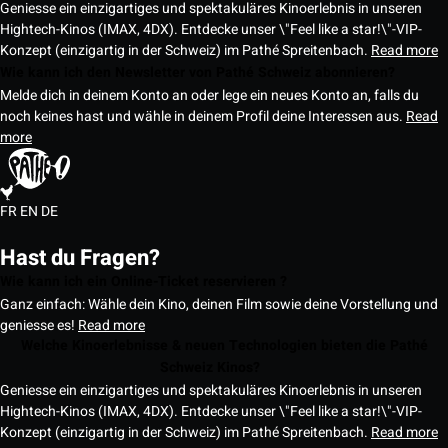
Geniesse ein einzigartiges und spektakuläres Kinoerlebnis in unseren
Hightech-Kinos (IMAX, 4DX). Entdecke unser \"Feel like a star!\"-VIP-
Konzept (einzigartig in der Schweiz) im Pathé Spreitenbach.
Read more
Wie kann ich den Newsletter von Pathé Schweiz abonnieren?
Melde dich in deinem Konto an oder lege ein neues Konto an, falls du
noch keines hast und wähle in deinem Profil deine Interessen aus.
Read
more
FR
EN
DE
Hast du Fragen?
Wie kann ich ein Online-Ticket reservieren ?
Ganz einfach: Wähle dein Kino, deinen Film sowie deine Vorstellung und
geniesse es!
Read more
Welche Kinoerlebnisse & neuen Technologien bieten die Pathé
Schweiz Kinos?
Geniesse ein einzigartiges und spektakuläres Kinoerlebnis in unseren
Hightech-Kinos (IMAX, 4DX). Entdecke unser \"Feel like a star!\"-VIP-
Konzept (einzigartig in der Schweiz) im Pathé Spreitenbach.
Read more