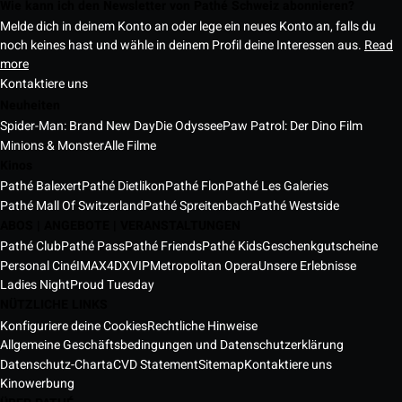
Wie kann ich den Newsletter von Pathé Schweiz abonnieren?
Melde dich in deinem Konto an oder lege ein neues Konto an, falls du
noch keines hast und wähle in deinem Profil deine Interessen aus.
Read
more
Kontaktiere uns
Neuheiten
Spider-Man: Brand New Day
Die Odyssee
Paw Patrol: Der Dino Film
Minions & Monster
Alle Filme
Kinos
Pathé Balexert
Pathé Dietlikon
Pathé Flon
Pathé Les Galeries
Pathé Mall Of Switzerland
Pathé Spreitenbach
Pathé Westside
ABOS | ANGEBOTE | VERANSTALTUNGEN
Pathé Club
Pathé Pass
Pathé Friends
Pathé Kids
Geschenkgutscheine
Personal Ciné
IMAX
4DX
VIP
Metropolitan Opera
Unsere Erlebnisse
Ladies Night
Proud Tuesday
NÜTZLICHE LINKS
Konfiguriere deine Cookies
Rechtliche Hinweise
Allgemeine Geschäftsbedingungen und Datenschutzerklärung
Datenschutz-Charta
CVD Statement
Sitemap
Kontaktiere uns
Kinowerbung