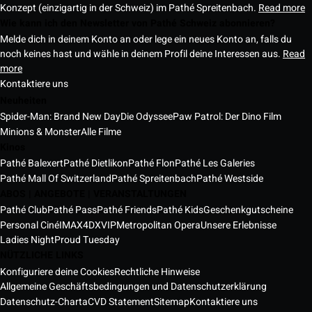
Konzept (einzigartig in der Schweiz) im Pathé Spreitenbach.
Read more
Wie kann ich den Newsletter von Pathé Schweiz abonnieren?
Melde dich in deinem Konto an oder lege ein neues Konto an, falls du
noch keines hast und wähle in deinem Profil deine Interessen aus.
Read
more
Kontaktiere uns
Neuheiten
Spider-Man: Brand New Day
Die Odyssee
Paw Patrol: Der Dino Film
Minions & Monster
Alle Filme
Kinos
Pathé Balexert
Pathé Dietlikon
Pathé Flon
Pathé Les Galeries
Pathé Mall Of Switzerland
Pathé Spreitenbach
Pathé Westside
ABOS | ANGEBOTE | VERANSTALTUNGEN
Pathé Club
Pathé Pass
Pathé Friends
Pathé Kids
Geschenkgutscheine
Personal Ciné
IMAX
4DX
VIP
Metropolitan Opera
Unsere Erlebnisse
Ladies Night
Proud Tuesday
NÜTZLICHE LINKS
Konfiguriere deine Cookies
Rechtliche Hinweise
Allgemeine Geschäftsbedingungen und Datenschutzerklärung
Datenschutz-Charta
CVD Statement
Sitemap
Kontaktiere uns