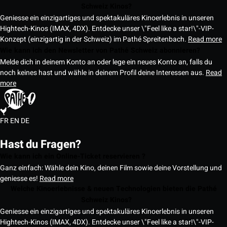
Schweiz Kinos?
Geniesse ein einzigartiges und spektakuläres Kinoerlebnis in unseren
Hightech-Kinos (IMAX, 4DX). Entdecke unser \"Feel like a star!\"-VIP-
Konzept (einzigartig in der Schweiz) im Pathé Spreitenbach.
Read more
Wie kann ich den Newsletter von Pathé Schweiz abonnieren?
Melde dich in deinem Konto an oder lege ein neues Konto an, falls du
noch keines hast und wähle in deinem Profil deine Interessen aus.
Read
more
FR
EN
DE
Hast du Fragen?
Wie kann ich ein Online-Ticket reservieren ?
Ganz einfach: Wähle dein Kino, deinen Film sowie deine Vorstellung und
geniesse es!
Read more
Welche Kinoerlebnisse & neuen Technologien bieten die Pathé
Schweiz Kinos?
Geniesse ein einzigartiges und spektakuläres Kinoerlebnis in unseren
Hightech-Kinos (IMAX, 4DX). Entdecke unser \"Feel like a star!\"-VIP-