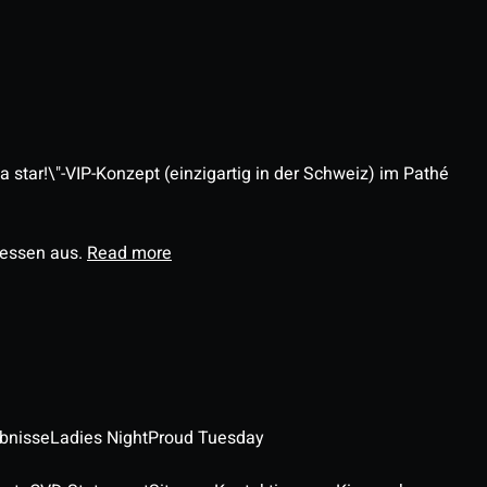
 star!\"-VIP-Konzept (einzigartig in der Schweiz) im Pathé
ressen aus.
Read more
ebnisse
Ladies Night
Proud Tuesday