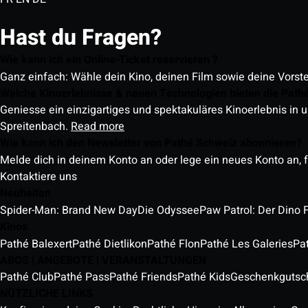
Hast du Fragen?
Wie kann ich ein Online-Ticket reservieren ?
Ganz einfach: Wähle dein Kino, deinen Film sowie deine Vorst
Welche Kinoerlebnisse & neuen Technologien bieten die Path
Geniesse ein einzigartiges und spektakuläres Kinoerlebnis in u
Spreitenbach.
Read more
Wie kann ich den Newsletter von Pathé Schweiz abonnieren?
Melde dich in deinem Konto an oder lege ein neues Konto an, f
Kontaktiere uns
Neuheiten
Spider-Man: Brand New Day
Die Odyssee
Paw Patrol: Der Dino 
Kinos
Pathé Balexert
Pathé Dietlikon
Pathé Flon
Pathé Les Galeries
Pa
ABOS | ANGEBOTE | VERANSTALTUNGEN
Pathé Club
Pathé Pass
Pathé Friends
Pathé Kids
Geschenkgutsc
NÜTZLICHE LINKS