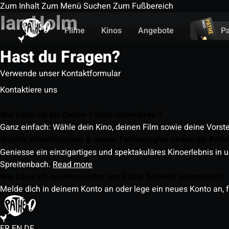
Zum Inhalt
Zum Menü
Suchen
Zum Fußbereich
Ian Holm
Filme
Kinos
Angebote
P
Hast du Fragen?
Verwende unser Kontaktformular
Kontaktiere uns
Wie kann ich ein Online-Ticket reservieren ?
Ganz einfach: Wähle dein Kino, deinen Film sowie deine Vorst
Welche Kinoerlebnisse & neuen Technologien bieten die Path
Geniesse ein einzigartiges und spektakuläres Kinoerlebnis in u
Spreitenbach.
Read more
Wie kann ich den Newsletter von Pathé Schweiz abonnieren?
Melde dich in deinem Konto an oder lege ein neues Konto an, f
FR
EN
DE