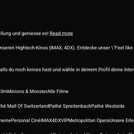
ellung und geniesse es!
Read more
é Schweiz Kinos?
nseren Hightech-Kinos (IMAX, 4DX). Entdecke unser \"Feel like a
alls du noch keines hast und wähle in deinem Profil deine Inte
Film
Minions & Monster
Alle Filme
thé Mall Of Switzerland
Pathé Spreitenbach
Pathé Westside
heine
Personal Ciné
IMAX
4DX
VIP
Metropolitan Opera
Unsere Erl