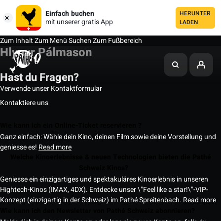
Einfach buchen
HERUNTER
mit unserer gratis App
LADEN
Zum Inhalt
Zum Menü
Suchen
Zum Fußbereich
Hlynur Pálmason
Hast du Fragen?
Verwende unser Kontaktformular
Kontaktiere uns
Wie kann ich ein Online-Ticket reservieren ?
Ganz einfach: Wähle dein Kino, deinen Film sowie deine Vorstellung und
geniesse es!
Read more
Welche Kinoerlebnisse & neuen Technologien bieten die Pathé
Schweiz Kinos?
Geniesse ein einzigartiges und spektakuläres Kinoerlebnis in unseren
Hightech-Kinos (IMAX, 4DX). Entdecke unser \"Feel like a star!\"-VIP-
Konzept (einzigartig in der Schweiz) im Pathé Spreitenbach.
Read more
Wie kann ich den Newsletter von Pathé Schweiz abonnieren?