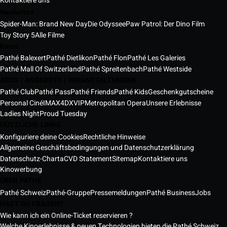
Kontaktiere uns
Neuheiten
Spider-Man: Brand New Day
Die Odyssee
Paw Patrol: Der Dino Film
Toy Story 5
Alle Filme
Kinos
Pathé Balexert
Pathé Dietlikon
Pathé Flon
Pathé Les Galeries
Pathé Mall Of Switzerland
Pathé Spreitenbach
Pathé Westside
ABOS | ANGEBOTE | VERANSTALTUNGEN
Pathé Club
Pathé Pass
Pathé Friends
Pathé Kids
Geschenkgutscheine
Personal Ciné
IMAX
4DX
VIP
Metropolitan Opera
Unsere Erlebnisse
Ladies Night
Proud Tuesday
NÜTZLICHE LINKS
Konfiguriere deine Cookies
Rechtliche Hinweise
Allgemeine Geschäftsbedingungen und Datenschutzerklärung
Datenschutz-Charta
CVD Statement
Sitemap
Kontaktiere uns
Kinowerbung
ÜBER PATHÉ
Pathé Schweiz
Pathé-Gruppe
Pressemeldungen
Pathé Business
Jobs
HAST DU FRAGEN?
Wie kann ich ein Online-Ticket reservieren ?
Welche Kinoerlebnisse & neuen Technologien bieten die Pathé Schweiz