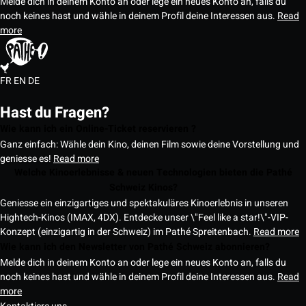
Melde dich in deinem Konto an oder lege ein neues Konto an, falls du
noch keines hast und wähle in deinem Profil deine Interessen aus.
Read
more
FR
EN
DE
Hast du Fragen?
Wie kann ich ein Online-Ticket reservieren ?
Ganz einfach: Wähle dein Kino, deinen Film sowie deine Vorstellung und
geniesse es!
Read more
Welche Kinoerlebnisse & neuen Technologien bieten die Pathé
Schweiz Kinos?
Geniesse ein einzigartiges und spektakuläres Kinoerlebnis in unseren
Hightech-Kinos (IMAX, 4DX). Entdecke unser \"Feel like a star!\"-VIP-
Konzept (einzigartig in der Schweiz) im Pathé Spreitenbach.
Read more
Wie kann ich den Newsletter von Pathé Schweiz abonnieren?
Melde dich in deinem Konto an oder lege ein neues Konto an, falls du
noch keines hast und wähle in deinem Profil deine Interessen aus.
Read
more