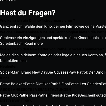
Hast du Fragen?
Wie kann ich ein Online-Ticket reservieren ?
Ganz einfach: Wähle dein Kino, deinen Film sowie deine Vorst
Welche Kinoerlebnisse & neuen Technologien bieten die Path
Geniesse ein einzigartiges und spektakuläres Kinoerlebnis in u
Spreitenbach.
Read more
Wie kann ich den Newsletter von Pathé Schweiz abonnieren?
Melde dich in deinem Konto an oder lege ein neues Konto an, f
Kontaktiere uns
Neuheiten
Spider-Man: Brand New Day
Die Odyssee
Paw Patrol: Der Dino 
Kinos
Pathé Balexert
Pathé Dietlikon
Pathé Flon
Pathé Les Galeries
Pa
ABOS | ANGEBOTE | VERANSTALTUNGEN
Pathé Club
Pathé Pass
Pathé Friends
Pathé Kids
Geschenkgutsc
NÜTZLICHE LINKS