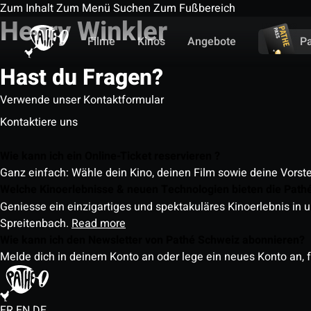
Zum Inhalt
Zum Menü
Suchen
Zum Fußbereich
Henry Winkler
Filme
Kinos
Angebote
P
Hast du Fragen?
Verwende unser Kontaktformular
Kontaktiere uns
Wie kann ich ein Online-Ticket reservieren ?
Ganz einfach: Wähle dein Kino, deinen Film sowie deine Vorst
Welche Kinoerlebnisse & neuen Technologien bieten die Path
Geniesse ein einzigartiges und spektakuläres Kinoerlebnis in u
Spreitenbach.
Read more
Wie kann ich den Newsletter von Pathé Schweiz abonnieren?
Melde dich in deinem Konto an oder lege ein neues Konto an, f
FR
EN
DE