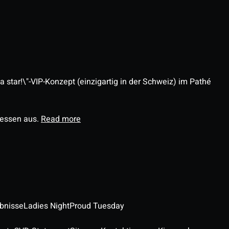
 star!\"-VIP-Konzept (einzigartig in der Schweiz) im Pathé
ressen aus.
Read more
ebnisse
Ladies Night
Proud Tuesday