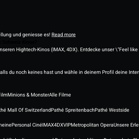
ellung und geniesse es!
Read more
é Schweiz Kinos?
nseren Hightech-Kinos (IMAX, 4DX). Entdecke unser \"Feel like a
alls du noch keines hast und wähle in deinem Profil deine Inte
Film
Minions & Monster
Alle Filme
thé Mall Of Switzerland
Pathé Spreitenbach
Pathé Westside
heine
Personal Ciné
IMAX
4DX
VIP
Metropolitan Opera
Unsere Erl