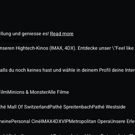
ellung und geniesse es!
Read more
é Schweiz Kinos?
nseren Hightech-Kinos (IMAX, 4DX). Entdecke unser \"Feel like a
alls du noch keines hast und wähle in deinem Profil deine Inte
Film
Minions & Monster
Alle Filme
thé Mall Of Switzerland
Pathé Spreitenbach
Pathé Westside
heine
Personal Ciné
IMAX
4DX
VIP
Metropolitan Opera
Unsere Erl