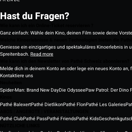
Hast du Fragen?
Wie kann ich ein Online-Ticket reservieren ?
Ganz einfach: Wähle dein Kino, deinen Film sowie deine Vorst
Welche Kinoerlebnisse & neuen Technologien bieten die Path
Geniesse ein einzigartiges und spektakuläres Kinoerlebnis in u
Spreitenbach.
Read more
Wie kann ich den Newsletter von Pathé Schweiz abonnieren?
Melde dich in deinem Konto an oder lege ein neues Konto an, f
Kontaktiere uns
Neuheiten
Spider-Man: Brand New Day
Die Odyssee
Paw Patrol: Der Dino 
Kinos
Pathé Balexert
Pathé Dietlikon
Pathé Flon
Pathé Les Galeries
Pa
ABOS | ANGEBOTE | VERANSTALTUNGEN
Pathé Club
Pathé Pass
Pathé Friends
Pathé Kids
Geschenkgutsc
NÜTZLICHE LINKS