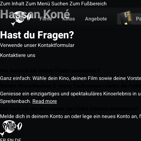
Zum Inhalt
Zum Menü
Suchen
Zum Fußbereich
Hassan Koné
Filme
Kinos
Angebote
P
Hast du Fragen?
Verwende unser Kontaktformular
Kontaktiere uns
Wie kann ich ein Online-Ticket reservieren ?
Ganz einfach: Wähle dein Kino, deinen Film sowie deine Vorst
Welche Kinoerlebnisse & neuen Technologien bieten die Path
Geniesse ein einzigartiges und spektakuläres Kinoerlebnis in u
Spreitenbach.
Read more
Wie kann ich den Newsletter von Pathé Schweiz abonnieren?
Melde dich in deinem Konto an oder lege ein neues Konto an, f
FR
EN
DE