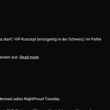
 star!\"-VIP-Konzept (einzigartig in der Schweiz) im Pathé
ressen aus.
Read more
ebnisse
Ladies Night
Proud Tuesday