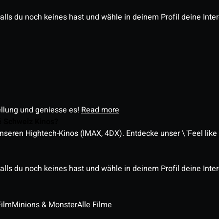
alls du noch keines hast und wähle in deinem Profil deine Inte
ellung und geniesse es!
Read more
é Schweiz Kinos?
nseren Hightech-Kinos (IMAX, 4DX). Entdecke unser \"Feel like a
alls du noch keines hast und wähle in deinem Profil deine Inte
Film
Minions & Monster
Alle Filme