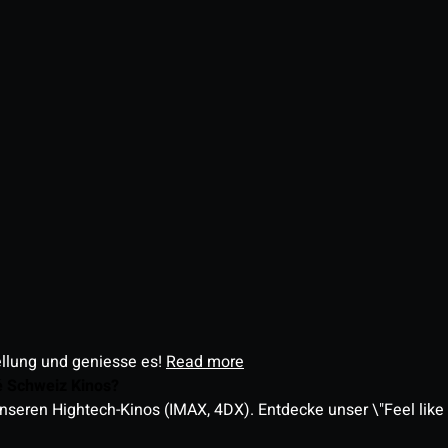
ellung und geniesse es!
Read more
é Schweiz Kinos?
nseren Hightech-Kinos (IMAX, 4DX). Entdecke unser \"Feel like a