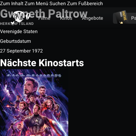
Zum Inhalt
Zum Menü
Suchen
Zum Fußbereich
Gwyneth Paltrow
Filme
Kinos
Angebote
P
HERKUNFTSLAND
Verenigde Staten
Geburtsdatum
27 September 1972
Nächste Kinostarts