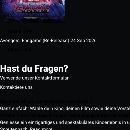
Meine Liste
Avengers: Endgame (Re-Release)
24 Sep 2026
Meine Liste
Hast du Fragen?
Verwende unser Kontaktformular
Kontaktiere uns
Wie kann ich ein Online-Ticket reservieren ?
Ganz einfach: Wähle dein Kino, deinen Film sowie deine Vorst
Welche Kinoerlebnisse & neuen Technologien bieten die Path
Geniesse ein einzigartiges und spektakuläres Kinoerlebnis in u
Spreitenbach.
Read more