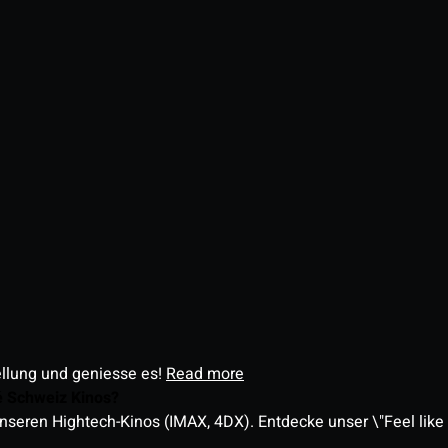
ellung und geniesse es!
Read more
é Schweiz Kinos?
nseren Hightech-Kinos (IMAX, 4DX). Entdecke unser \"Feel like a