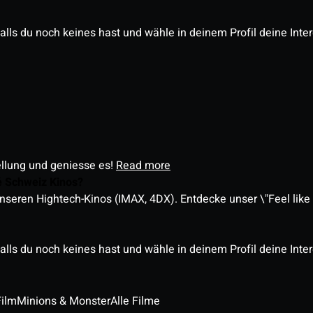
alls du noch keines hast und wähle in deinem Profil deine Inte
ellung und geniesse es!
Read more
é Schweiz Kinos?
nseren Hightech-Kinos (IMAX, 4DX). Entdecke unser \"Feel like a
alls du noch keines hast und wähle in deinem Profil deine Inte
Film
Minions & Monster
Alle Filme