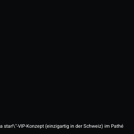
 star!\"-VIP-Konzept (einzigartig in der Schweiz) im Pathé