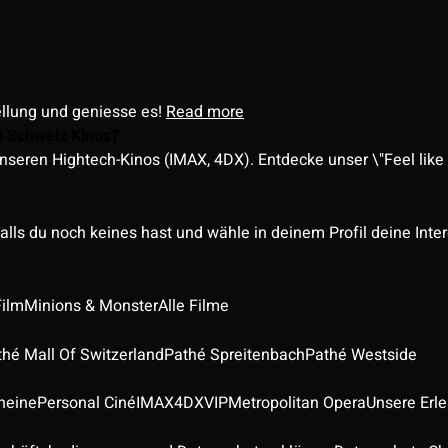
ellung und geniesse es!
Read more
é Schweiz Kinos?
nseren Hightech-Kinos (IMAX, 4DX). Entdecke unser \"Feel like a
alls du noch keines hast und wähle in deinem Profil deine Inte
Film
Minions & Monster
Alle Filme
thé Mall Of Switzerland
Pathé Spreitenbach
Pathé Westside
heine
Personal Ciné
IMAX
4DX
VIP
Metropolitan Opera
Unsere Erl