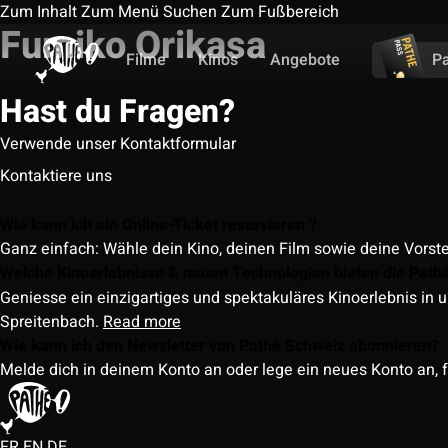
Zum Inhalt
Zum Menü
Suchen
Zum Fußbereich
Fumiko Orikasa
Filme
Kinos
Angebote
P
Hast du Fragen?
Verwende unser Kontaktformular
Kontaktiere uns
Wie kann ich ein Online-Ticket reservieren ?
Ganz einfach: Wähle dein Kino, deinen Film sowie deine Vorst
Welche Kinoerlebnisse & neuen Technologien bieten die Path
Geniesse ein einzigartiges und spektakuläres Kinoerlebnis in u
Spreitenbach.
Read more
Wie kann ich den Newsletter von Pathé Schweiz abonnieren?
Melde dich in deinem Konto an oder lege ein neues Konto an, f
FR
EN
DE