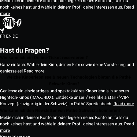
Melde dich in deinem Konto an oder lege ein neues Konto an, falls du
noch keines hast und wähle in deinem Profil deine Interessen aus.
Read
more
FR
EN
DE
Hast du Fragen?
Wie kann ich ein Online-Ticket reservieren ?
Ganz einfach: Wähle dein Kino, deinen Film sowie deine Vorstellung und
geniesse es!
Read more
Welche Kinoerlebnisse & neuen Technologien bieten die Pathé
Schweiz Kinos?
Geniesse ein einzigartiges und spektakuläres Kinoerlebnis in unseren
Hightech-Kinos (IMAX, 4DX). Entdecke unser \"Feel like a star!\"-VIP-
Konzept (einzigartig in der Schweiz) im Pathé Spreitenbach.
Read more
Wie kann ich den Newsletter von Pathé Schweiz abonnieren?
Melde dich in deinem Konto an oder lege ein neues Konto an, falls du
noch keines hast und wähle in deinem Profil deine Interessen aus.
Read
more