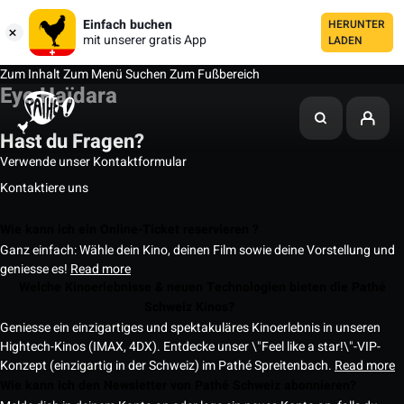
Einfach buchen
HERUNTER
mit unserer gratis App
LADEN
Zum Inhalt
Zum Menü
Suchen
Zum Fußbereich
Eye Haïdara
Hast du Fragen?
Verwende unser Kontaktformular
Kontaktiere uns
Wie kann ich ein Online-Ticket reservieren ?
Ganz einfach: Wähle dein Kino, deinen Film sowie deine Vorstellung und
geniesse es!
Read more
Welche Kinoerlebnisse & neuen Technologien bieten die Pathé
Schweiz Kinos?
Geniesse ein einzigartiges und spektakuläres Kinoerlebnis in unseren
Hightech-Kinos (IMAX, 4DX). Entdecke unser \"Feel like a star!\"-VIP-
Konzept (einzigartig in der Schweiz) im Pathé Spreitenbach.
Read more
Wie kann ich den Newsletter von Pathé Schweiz abonnieren?