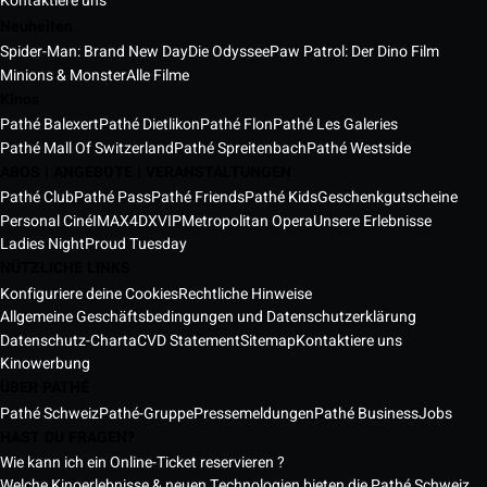
Kontaktiere uns
Neuheiten
Spider-Man: Brand New Day
Die Odyssee
Paw Patrol: Der Dino Film
Minions & Monster
Alle Filme
Kinos
Pathé Balexert
Pathé Dietlikon
Pathé Flon
Pathé Les Galeries
Pathé Mall Of Switzerland
Pathé Spreitenbach
Pathé Westside
ABOS | ANGEBOTE | VERANSTALTUNGEN
Pathé Club
Pathé Pass
Pathé Friends
Pathé Kids
Geschenkgutscheine
Personal Ciné
IMAX
4DX
VIP
Metropolitan Opera
Unsere Erlebnisse
Ladies Night
Proud Tuesday
NÜTZLICHE LINKS
Konfiguriere deine Cookies
Rechtliche Hinweise
Allgemeine Geschäftsbedingungen und Datenschutzerklärung
Datenschutz-Charta
CVD Statement
Sitemap
Kontaktiere uns
Kinowerbung
ÜBER PATHÉ
Pathé Schweiz
Pathé-Gruppe
Pressemeldungen
Pathé Business
Jobs
HAST DU FRAGEN?
Wie kann ich ein Online-Ticket reservieren ?
Welche Kinoerlebnisse & neuen Technologien bieten die Pathé Schweiz