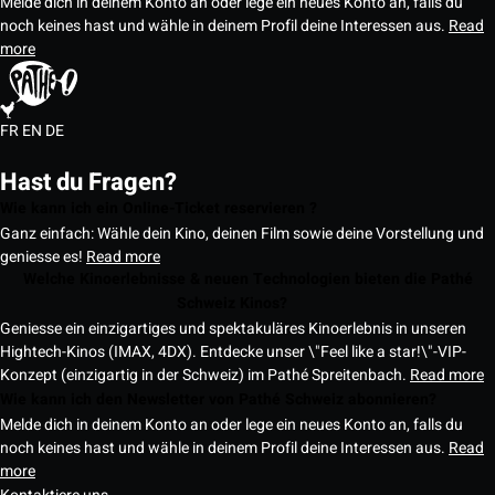
Melde dich in deinem Konto an oder lege ein neues Konto an, falls du
noch keines hast und wähle in deinem Profil deine Interessen aus.
Read
more
FR
EN
DE
Hast du Fragen?
Wie kann ich ein Online-Ticket reservieren ?
Ganz einfach: Wähle dein Kino, deinen Film sowie deine Vorstellung und
geniesse es!
Read more
Welche Kinoerlebnisse & neuen Technologien bieten die Pathé
Schweiz Kinos?
Geniesse ein einzigartiges und spektakuläres Kinoerlebnis in unseren
Hightech-Kinos (IMAX, 4DX). Entdecke unser \"Feel like a star!\"-VIP-
Konzept (einzigartig in der Schweiz) im Pathé Spreitenbach.
Read more
Wie kann ich den Newsletter von Pathé Schweiz abonnieren?
Melde dich in deinem Konto an oder lege ein neues Konto an, falls du
noch keines hast und wähle in deinem Profil deine Interessen aus.
Read
more