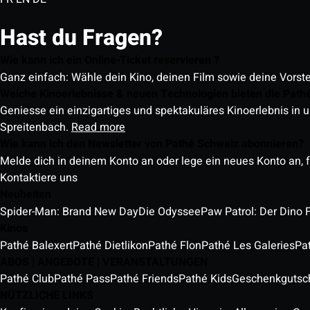
Hast du Fragen?
Wie kann ich ein Online-Ticket reservieren ?
Ganz einfach: Wähle dein Kino, deinen Film sowie deine Vorst
Welche Kinoerlebnisse & neuen Technologien bieten die Path
Geniesse ein einzigartiges und spektakuläres Kinoerlebnis in u
Spreitenbach.
Read more
Wie kann ich den Newsletter von Pathé Schweiz abonnieren?
Melde dich in deinem Konto an oder lege ein neues Konto an, f
Kontaktiere uns
Neuheiten
Spider-Man: Brand New Day
Die Odyssee
Paw Patrol: Der Dino 
Kinos
Pathé Balexert
Pathé Dietlikon
Pathé Flon
Pathé Les Galeries
Pa
ABOS | ANGEBOTE | VERANSTALTUNGEN
Pathé Club
Pathé Pass
Pathé Friends
Pathé Kids
Geschenkgutsc
NÜTZLICHE LINKS