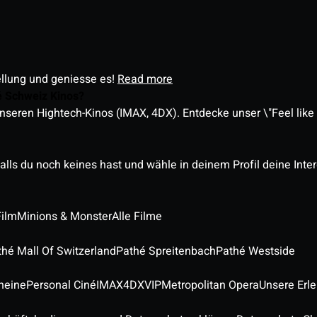
ellung und geniesse es!
Read more
é Schweiz Kinos?
nseren Hightech-Kinos (IMAX, 4DX). Entdecke unser \"Feel like a
alls du noch keines hast und wähle in deinem Profil deine Inte
Film
Minions & Monster
Alle Filme
thé Mall Of Switzerland
Pathé Spreitenbach
Pathé Westside
heine
Personal Ciné
IMAX
4DX
VIP
Metropolitan Opera
Unsere Erl