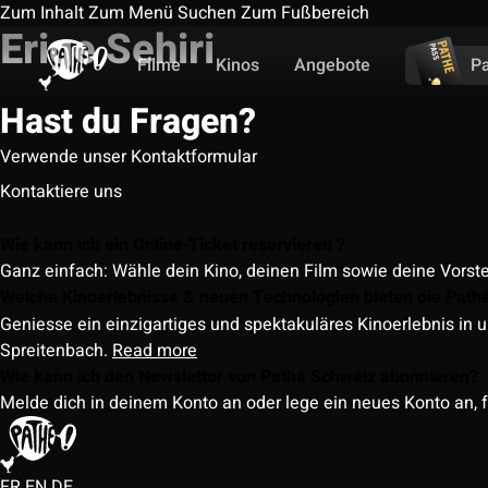
Zum Inhalt
Zum Menü
Suchen
Zum Fußbereich
Erige Sehiri
Filme
Kinos
Angebote
P
Hast du Fragen?
Verwende unser Kontaktformular
Kontaktiere uns
Wie kann ich ein Online-Ticket reservieren ?
Ganz einfach: Wähle dein Kino, deinen Film sowie deine Vorst
Welche Kinoerlebnisse & neuen Technologien bieten die Path
Geniesse ein einzigartiges und spektakuläres Kinoerlebnis in u
Spreitenbach.
Read more
Wie kann ich den Newsletter von Pathé Schweiz abonnieren?
Melde dich in deinem Konto an oder lege ein neues Konto an, f
FR
EN
DE