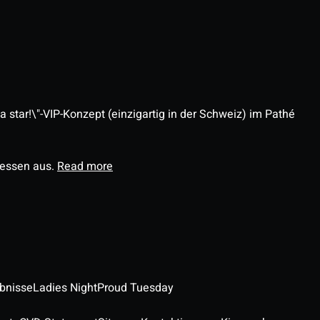
 star!\"-VIP-Konzept (einzigartig in der Schweiz) im Pathé
ressen aus.
Read more
ebnisse
Ladies Night
Proud Tuesday