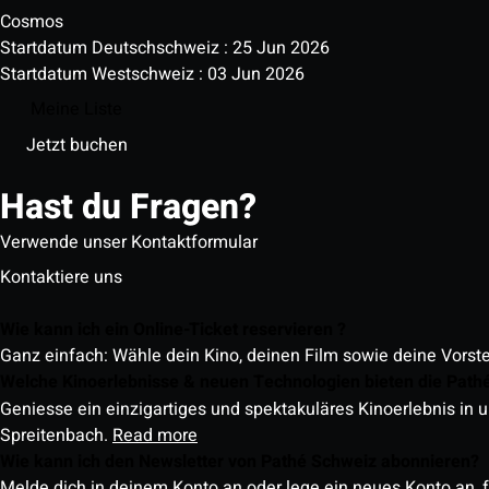
Cosmos
Startdatum Deutschschweiz : 25 Jun 2026
Startdatum Westschweiz : 03 Jun 2026
Meine Liste
Jetzt buchen
Hast du Fragen?
Verwende unser Kontaktformular
Kontaktiere uns
Wie kann ich ein Online-Ticket reservieren ?
Ganz einfach: Wähle dein Kino, deinen Film sowie deine Vorst
Welche Kinoerlebnisse & neuen Technologien bieten die Path
Geniesse ein einzigartiges und spektakuläres Kinoerlebnis in u
Spreitenbach.
Read more
Wie kann ich den Newsletter von Pathé Schweiz abonnieren?
Melde dich in deinem Konto an oder lege ein neues Konto an, f