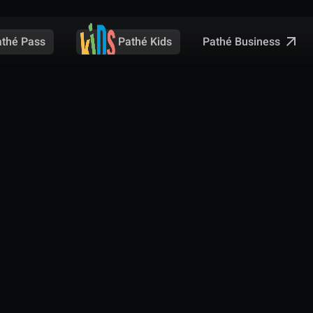
Pathé Business
athé Pass
Pathé Kids