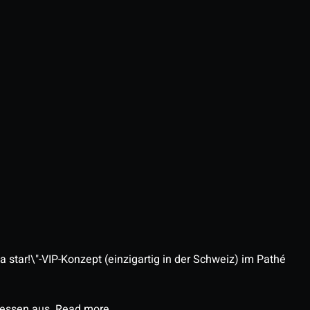
 star!\"-VIP-Konzept (einzigartig in der Schweiz) im Pathé
ressen aus.
Read more