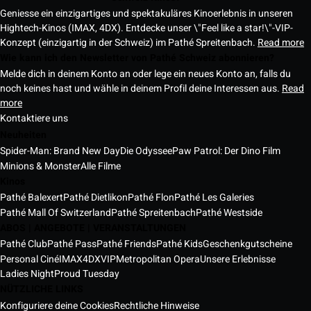
Geniesse ein einzigartiges und spektakuläres Kinoerlebnis in unseren
Hightech-Kinos (IMAX, 4DX). Entdecke unser \"Feel like a star!\"-VIP-
Konzept (einzigartig in der Schweiz) im Pathé Spreitenbach.
Read more
Wie kann ich den Newsletter von Pathé Schweiz abonnieren?
Melde dich in deinem Konto an oder lege ein neues Konto an, falls du
noch keines hast und wähle in deinem Profil deine Interessen aus.
Read
more
Kontaktiere uns
Neuheiten
Spider-Man: Brand New Day
Die Odyssee
Paw Patrol: Der Dino Film
Minions & Monster
Alle Filme
Kinos
Pathé Balexert
Pathé Dietlikon
Pathé Flon
Pathé Les Galeries
Pathé Mall Of Switzerland
Pathé Spreitenbach
Pathé Westside
ABOS | ANGEBOTE | VERANSTALTUNGEN
Pathé Club
Pathé Pass
Pathé Friends
Pathé Kids
Geschenkgutscheine
Personal Ciné
IMAX
4DX
VIP
Metropolitan Opera
Unsere Erlebnisse
Ladies Night
Proud Tuesday
NÜTZLICHE LINKS
Konfiguriere deine Cookies
Rechtliche Hinweise