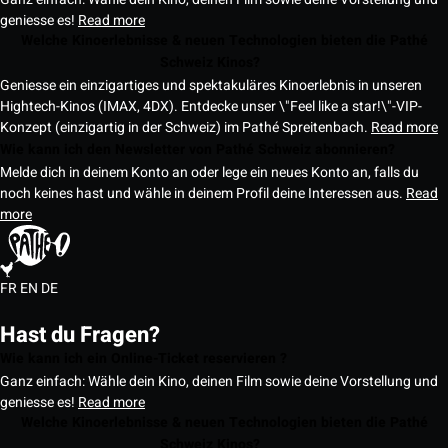
geniesse es!
Read more
Welche Kinoerlebnisse & neuen Technologien bieten die Pathé
Schweiz Kinos?
Geniesse ein einzigartiges und spektakuläres Kinoerlebnis in unseren
Hightech-Kinos (IMAX, 4DX). Entdecke unser \"Feel like a star!\"-VIP-
Konzept (einzigartig in der Schweiz) im Pathé Spreitenbach.
Read more
Wie kann ich den Newsletter von Pathé Schweiz abonnieren?
Melde dich in deinem Konto an oder lege ein neues Konto an, falls du
noch keines hast und wähle in deinem Profil deine Interessen aus.
Read
more
FR
EN
DE
Hast du Fragen?
Wie kann ich ein Online-Ticket reservieren ?
Ganz einfach: Wähle dein Kino, deinen Film sowie deine Vorstellung und
geniesse es!
Read more
Welche Kinoerlebnisse & neuen Technologien bieten die Pathé
Schweiz Kinos?