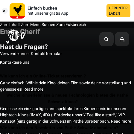
Einfach buchen
HERUNTER
mit unserer gratis App
LADEN
Zum Inhalt
Zum Menü
Suchen
Zum Fußbereich
Emile Cherif
Hast du Fragen?
Verwende unser Kontaktformular
Kontaktiere uns
Wie kann ich ein Online-Ticket reservieren ?
Ganz einfach: Wähle dein Kino, deinen Film sowie deine Vorstellung und
geniesse es!
Read more
Welche Kinoerlebnisse & neuen Technologien bieten die Pathé
Schweiz Kinos?
Geniesse ein einzigartiges und spektakuläres Kinoerlebnis in unseren
Hightech-Kinos (IMAX, 4DX). Entdecke unser \"Feel like a star!\"-VIP-
Konzept (einzigartig in der Schweiz) im Pathé Spreitenbach.
Read more
Wie kann ich den Newsletter von Pathé Schweiz abonnieren?