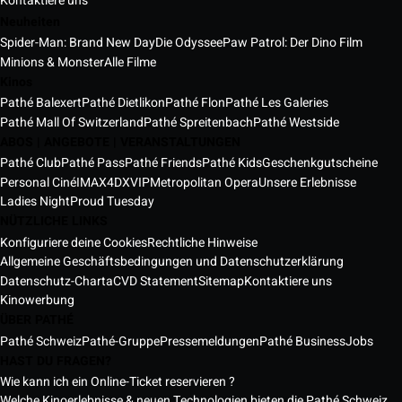
Kontaktiere uns
Neuheiten
Spider-Man: Brand New Day
Die Odyssee
Paw Patrol: Der Dino Film
Minions & Monster
Alle Filme
Kinos
Pathé Balexert
Pathé Dietlikon
Pathé Flon
Pathé Les Galeries
Pathé Mall Of Switzerland
Pathé Spreitenbach
Pathé Westside
ABOS | ANGEBOTE | VERANSTALTUNGEN
Pathé Club
Pathé Pass
Pathé Friends
Pathé Kids
Geschenkgutscheine
Personal Ciné
IMAX
4DX
VIP
Metropolitan Opera
Unsere Erlebnisse
Ladies Night
Proud Tuesday
NÜTZLICHE LINKS
Konfiguriere deine Cookies
Rechtliche Hinweise
Allgemeine Geschäftsbedingungen und Datenschutzerklärung
Datenschutz-Charta
CVD Statement
Sitemap
Kontaktiere uns
Kinowerbung
ÜBER PATHÉ
Pathé Schweiz
Pathé-Gruppe
Pressemeldungen
Pathé Business
Jobs
HAST DU FRAGEN?
Wie kann ich ein Online-Ticket reservieren ?
Welche Kinoerlebnisse & neuen Technologien bieten die Pathé Schweiz