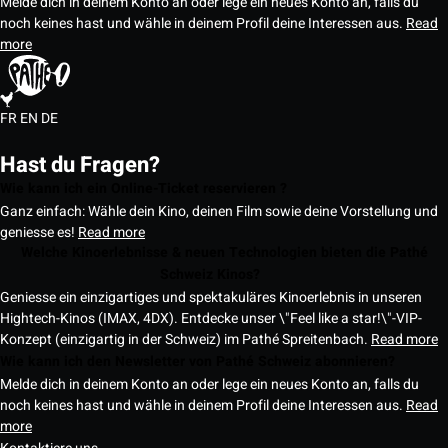
Melde dich in deinem Konto an oder lege ein neues Konto an, falls du
noch keines hast und wähle in deinem Profil deine Interessen aus.
Read
more
FR
EN
DE
Hast du Fragen?
Wie kann ich ein Online-Ticket reservieren ?
Ganz einfach: Wähle dein Kino, deinen Film sowie deine Vorstellung und
geniesse es!
Read more
Welche Kinoerlebnisse & neuen Technologien bieten die Pathé
Schweiz Kinos?
Geniesse ein einzigartiges und spektakuläres Kinoerlebnis in unseren
Hightech-Kinos (IMAX, 4DX). Entdecke unser \"Feel like a star!\"-VIP-
Konzept (einzigartig in der Schweiz) im Pathé Spreitenbach.
Read more
Wie kann ich den Newsletter von Pathé Schweiz abonnieren?
Melde dich in deinem Konto an oder lege ein neues Konto an, falls du
noch keines hast und wähle in deinem Profil deine Interessen aus.
Read
more