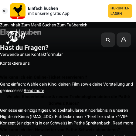
Einfach buchen
HERUNTER
mit unserer gratis App
LADEN
Zum Inhalt
Zum Menü
Suchen
Zum Fußbereich
Elsa Houben
Hast du Fragen?
Verwende unser Kontaktformular
Kontaktiere uns
Wie kann ich ein Online-Ticket reservieren ?
Ganz einfach: Wähle dein Kino, deinen Film sowie deine Vorstellung und
geniesse es!
Read more
Welche Kinoerlebnisse & neuen Technologien bieten die Pathé
Schweiz Kinos?
Geniesse ein einzigartiges und spektakuläres Kinoerlebnis in unseren
Hightech-Kinos (IMAX, 4DX). Entdecke unser \"Feel like a star!\"-VIP-
Konzept (einzigartig in der Schweiz) im Pathé Spreitenbach.
Read more
Wie kann ich den Newsletter von Pathé Schweiz abonnieren?