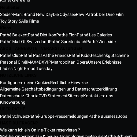
Kontaktiere uns
Neuheiten
Spider-Man: Brand New Day
Die Odyssee
Paw Patrol: Der Dino Film
Toy Story 5
Alle Filme
Kinos
Pathé Balexert
Pathé Dietlikon
Pathé Flon
Pathé Les Galeries
Pathé Mall Of Switzerland
Pathé Spreitenbach
Pathé Westside
ABOS | ANGEBOTE | VERANSTALTUNGEN
Pathé Club
Pathé Pass
Pathé Friends
Pathé Kids
Geschenkgutscheine
Personal Ciné
IMAX
4DX
VIP
Metropolitan Opera
Unsere Erlebnisse
Ladies Night
Proud Tuesday
NÜTZLICHE LINKS
Konfiguriere deine Cookies
Rechtliche Hinweise
Allgemeine Geschäftsbedingungen und Datenschutzerklärung
Datenschutz-Charta
CVD Statement
Sitemap
Kontaktiere uns
Kinowerbung
ÜBER PATHÉ
Pathé Schweiz
Pathé-Gruppe
Pressemeldungen
Pathé Business
Jobs
HAST DU FRAGEN?
Wie kann ich ein Online-Ticket reservieren ?
Welche Kinoerlebnisse & neuen Technologien bieten die Pathé Schweiz