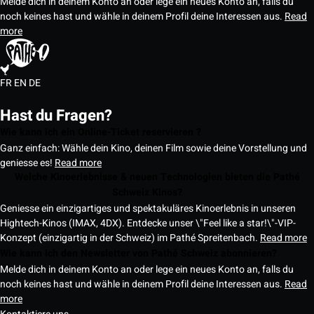
Melde dich in deinem Konto an oder lege ein neues Konto an, falls du
noch keines hast und wähle in deinem Profil deine Interessen aus.
Read
more
FR
EN
DE
Hast du Fragen?
Wie kann ich ein Online-Ticket reservieren ?
Ganz einfach: Wähle dein Kino, deinen Film sowie deine Vorstellung und
geniesse es!
Read more
Welche Kinoerlebnisse & neuen Technologien bieten die Pathé
Schweiz Kinos?
Geniesse ein einzigartiges und spektakuläres Kinoerlebnis in unseren
Hightech-Kinos (IMAX, 4DX). Entdecke unser \"Feel like a star!\"-VIP-
Konzept (einzigartig in der Schweiz) im Pathé Spreitenbach.
Read more
Wie kann ich den Newsletter von Pathé Schweiz abonnieren?
Melde dich in deinem Konto an oder lege ein neues Konto an, falls du
noch keines hast und wähle in deinem Profil deine Interessen aus.
Read
more