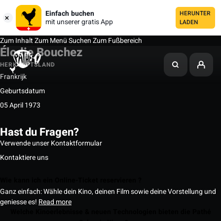
Einfach buchen
HERUNTER
mit unserer gratis App
LADEN
Zum Inhalt
Zum Menü
Suchen
Zum Fußbereich
Élodie Bouchez
HERKUNFTSLAND
Frankrijk
Geburtsdatum
05 April 1973
Hast du Fragen?
Verwende unser Kontaktformular
Kontaktiere uns
Wie kann ich ein Online-Ticket reservieren ?
Ganz einfach: Wähle dein Kino, deinen Film sowie deine Vorstellung und
geniesse es!
Read more
Welche Kinoerlebnisse & neuen Technologien bieten die Pathé