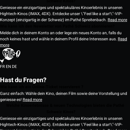
Schweiz Kinos?
Geniesse ein einzigartiges und spektakuläres Kinoerlebnis in unseren
Hightech-Kinos (IMAX, 4DX). Entdecke unser \"Feel like a star!\"-VIP-
Konzept (einzigartig in der Schweiz) im Pathé Spreitenbach.
Read more
Wie kann ich den Newsletter von Pathé Schweiz abonnieren?
Melde dich in deinem Konto an oder lege ein neues Konto an, falls du
noch keines hast und wähle in deinem Profil deine Interessen aus.
Read
more
FR
EN
DE
Hast du Fragen?
Wie kann ich ein Online-Ticket reservieren ?
Ganz einfach: Wähle dein Kino, deinen Film sowie deine Vorstellung und
geniesse es!
Read more
Welche Kinoerlebnisse & neuen Technologien bieten die Pathé
Schweiz Kinos?
Geniesse ein einzigartiges und spektakuläres Kinoerlebnis in unseren
Hightech-Kinos (IMAX, 4DX). Entdecke unser \"Feel like a star!\"-VIP-