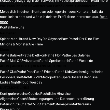
Konzept (einzigartig in der Schweiz) im Pathé Spreitenbach.
Read more
Wie kann ich den Newsletter von Pathé Schweiz abonnieren?
Melde dich in deinem Konto an oder lege ein neues Konto an, falls du
noch keines hast und wähle in deinem Profil deine Interessen aus.
Read
more
Kontaktiere uns
Neuheiten
Spider-Man: Brand New Day
Die Odyssee
Paw Patrol: Der Dino Film
Minions & Monster
Alle Filme
Kinos
Pathé Balexert
Pathé Dietlikon
Pathé Flon
Pathé Les Galeries
Pathé Mall Of Switzerland
Pathé Spreitenbach
Pathé Westside
ABOS | ANGEBOTE | VERANSTALTUNGEN
Pathé Club
Pathé Pass
Pathé Friends
Pathé Kids
Geschenkgutscheine
Personal Ciné
IMAX
4DX
VIP
Metropolitan Opera
Unsere Erlebnisse
Ladies Night
Proud Tuesday
NÜTZLICHE LINKS
Konfiguriere deine Cookies
Rechtliche Hinweise
Allgemeine Geschäftsbedingungen und Datenschutzerklärung
Datenschutz-Charta
CVD Statement
Sitemap
Kontaktiere uns
Kinowerbung