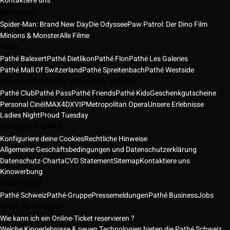
Kontaktiere uns
Neuheiten
Spider-Man: Brand New Day
Die Odyssee
Paw Patrol: Der Dino Film
Minions & Monster
Alle Filme
Kinos
Pathé Balexert
Pathé Dietlikon
Pathé Flon
Pathé Les Galeries
Pathé Mall Of Switzerland
Pathé Spreitenbach
Pathé Westside
ABOS | ANGEBOTE | VERANSTALTUNGEN
Pathé Club
Pathé Pass
Pathé Friends
Pathé Kids
Geschenkgutscheine
Personal Ciné
IMAX
4DX
VIP
Metropolitan Opera
Unsere Erlebnisse
Ladies Night
Proud Tuesday
NÜTZLICHE LINKS
Konfiguriere deine Cookies
Rechtliche Hinweise
Allgemeine Geschäftsbedingungen und Datenschutzerklärung
Datenschutz-Charta
CVD Statement
Sitemap
Kontaktiere uns
Kinowerbung
ÜBER PATHÉ
Pathé Schweiz
Pathé-Gruppe
Pressemeldungen
Pathé Business
Jobs
HAST DU FRAGEN?
Wie kann ich ein Online-Ticket reservieren ?
Welche Kinoerlebnisse & neuen Technologien bieten die Pathé Schweiz