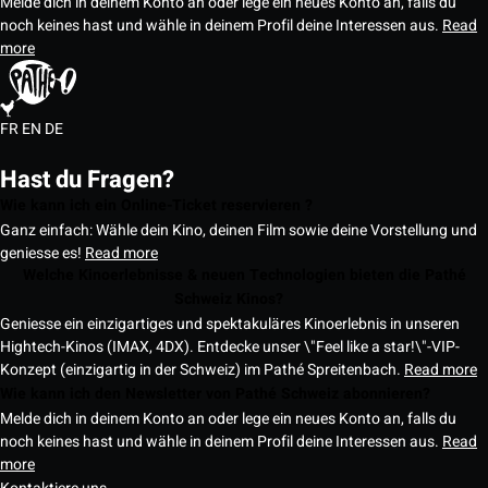
Melde dich in deinem Konto an oder lege ein neues Konto an, falls du
noch keines hast und wähle in deinem Profil deine Interessen aus.
Read
more
FR
EN
DE
Hast du Fragen?
Wie kann ich ein Online-Ticket reservieren ?
Ganz einfach: Wähle dein Kino, deinen Film sowie deine Vorstellung und
geniesse es!
Read more
Welche Kinoerlebnisse & neuen Technologien bieten die Pathé
Schweiz Kinos?
Geniesse ein einzigartiges und spektakuläres Kinoerlebnis in unseren
Hightech-Kinos (IMAX, 4DX). Entdecke unser \"Feel like a star!\"-VIP-
Konzept (einzigartig in der Schweiz) im Pathé Spreitenbach.
Read more
Wie kann ich den Newsletter von Pathé Schweiz abonnieren?
Melde dich in deinem Konto an oder lege ein neues Konto an, falls du
noch keines hast und wähle in deinem Profil deine Interessen aus.
Read
more