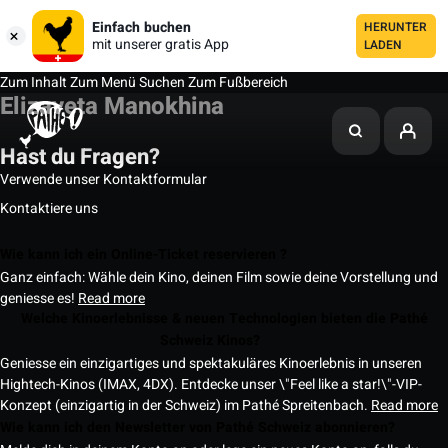
Einfach buchen
HERUNTER
mit unserer gratis App
LADEN
Zum Inhalt
Zum Menü
Suchen
Zum Fußbereich
Elizaveta Manokhina
Hast du Fragen?
Verwende unser Kontaktformular
Kontaktiere uns
Wie kann ich ein Online-Ticket reservieren ?
Ganz einfach: Wähle dein Kino, deinen Film sowie deine Vorstellung und
geniesse es!
Read more
Welche Kinoerlebnisse & neuen Technologien bieten die Pathé
Schweiz Kinos?
Geniesse ein einzigartiges und spektakuläres Kinoerlebnis in unseren
Hightech-Kinos (IMAX, 4DX). Entdecke unser \"Feel like a star!\"-VIP-
Konzept (einzigartig in der Schweiz) im Pathé Spreitenbach.
Read more
Wie kann ich den Newsletter von Pathé Schweiz abonnieren?