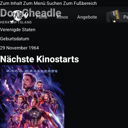
Zum Inhalt
Zum Menü
Suchen
Zum Fußbereich
Don Cheadle
Filme
Kinos
Angebote
P
HERKUNFTSLAND
Verenigde Staten
Geburtsdatum
29 November 1964
Nächste Kinostarts