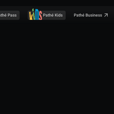
Pathé Business
athé Pass
Pathé Kids