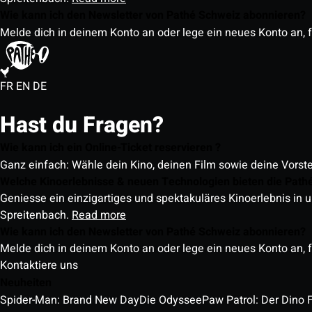
Wie kann ich den Newsletter von Pathé Schweiz abonnieren?
Melde dich in deinem Konto an oder lege ein neues Konto an, f
FR
EN
DE
Hast du Fragen?
Wie kann ich ein Online-Ticket reservieren ?
Ganz einfach: Wähle dein Kino, deinen Film sowie deine Vorst
Welche Kinoerlebnisse & neuen Technologien bieten die Path
Geniesse ein einzigartiges und spektakuläres Kinoerlebnis in u
Spreitenbach.
Read more
Wie kann ich den Newsletter von Pathé Schweiz abonnieren?
Melde dich in deinem Konto an oder lege ein neues Konto an, f
Kontaktiere uns
Neuheiten
Spider-Man: Brand New Day
Die Odyssee
Paw Patrol: Der Dino 