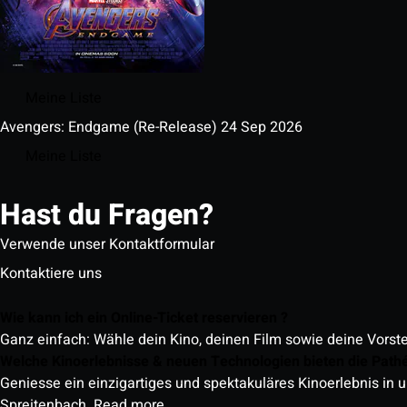
Meine Liste
Avengers: Endgame (Re-Release)
24 Sep 2026
Meine Liste
Hast du Fragen?
Verwende unser Kontaktformular
Kontaktiere uns
Wie kann ich ein Online-Ticket reservieren ?
Ganz einfach: Wähle dein Kino, deinen Film sowie deine Vorst
Welche Kinoerlebnisse & neuen Technologien bieten die Path
Geniesse ein einzigartiges und spektakuläres Kinoerlebnis in u
Spreitenbach.
Read more