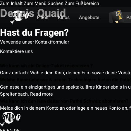
Zum Inhalt
Zum Menü
Suchen
Zum Fußbereich
Dennis Quaid
Filme
Kinos
Angebote
P
Hast du Fragen?
Verwende unser Kontaktformular
Kontaktiere uns
Wie kann ich ein Online-Ticket reservieren ?
Ganz einfach: Wähle dein Kino, deinen Film sowie deine Vorst
Welche Kinoerlebnisse & neuen Technologien bieten die Path
Geniesse ein einzigartiges und spektakuläres Kinoerlebnis in u
Spreitenbach.
Read more
Wie kann ich den Newsletter von Pathé Schweiz abonnieren?
Melde dich in deinem Konto an oder lege ein neues Konto an, f
FR
EN
DE