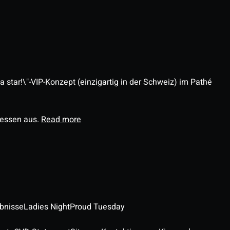
 star!\"-VIP-Konzept (einzigartig in der Schweiz) im Pathé
ressen aus.
Read more
ebnisse
Ladies Night
Proud Tuesday