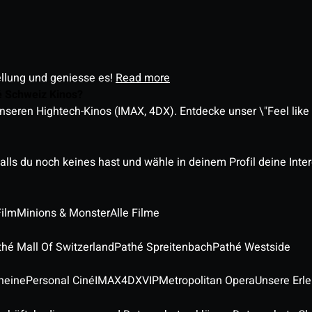
ellung und geniesse es!
Read more
é Schweiz Kinos?
nseren Hightech-Kinos (IMAX, 4DX). Entdecke unser \"Feel like a
alls du noch keines hast und wähle in deinem Profil deine Inte
Film
Minions & Monster
Alle Filme
thé Mall Of Switzerland
Pathé Spreitenbach
Pathé Westside
heine
Personal Ciné
IMAX
4DX
VIP
Metropolitan Opera
Unsere Erl