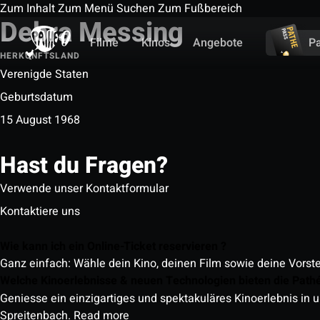
Zum Inhalt
Zum Menü
Suchen
Zum Fußbereich
Debra Messing
Filme
Kinos
Angebote
P
HERKUNFTSLAND
Verenigde Staten
Geburtsdatum
15 August 1968
Hast du Fragen?
Verwende unser Kontaktformular
Kontaktiere uns
Wie kann ich ein Online-Ticket reservieren ?
Ganz einfach: Wähle dein Kino, deinen Film sowie deine Vorst
Welche Kinoerlebnisse & neuen Technologien bieten die Path
Geniesse ein einzigartiges und spektakuläres Kinoerlebnis in u
Spreitenbach.
Read more