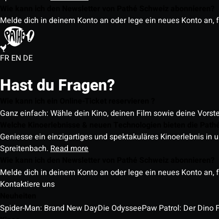
Wie kann ich den Newsletter von Pathé Schweiz abonnieren?
Melde dich in deinem Konto an oder lege ein neues Konto an, f
FR
EN
DE
Hast du Fragen?
Wie kann ich ein Online-Ticket reservieren ?
Ganz einfach: Wähle dein Kino, deinen Film sowie deine Vorst
Welche Kinoerlebnisse & neuen Technologien bieten die Path
Geniesse ein einzigartiges und spektakuläres Kinoerlebnis in u
Spreitenbach.
Read more
Wie kann ich den Newsletter von Pathé Schweiz abonnieren?
Melde dich in deinem Konto an oder lege ein neues Konto an, f
Kontaktiere uns
Neuheiten
Spider-Man: Brand New Day
Die Odyssee
Paw Patrol: Der Dino 