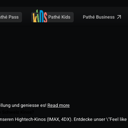
Pathé Business
athé Pass
Pathé Kids
ellung und geniesse es!
Read more
é Schweiz Kinos?
nseren Hightech-Kinos (IMAX, 4DX). Entdecke unser \"Feel like a