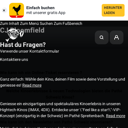
Einfach buchen
HERUNTER
mit unserer gratis App
LADEN
Zum Inhalt
Zum Menü
Suchen
Zum Fußbereich
CJ Bloomfield
Hast du Fragen?
Verwende unser Kontaktformular
Kontaktiere uns
Wie kann ich ein Online-Ticket reservieren ?
Ganz einfach: Wähle dein Kino, deinen Film sowie deine Vorstellung und
geniesse es!
Read more
Welche Kinoerlebnisse & neuen Technologien bieten die Pathé
Schweiz Kinos?
Geniesse ein einzigartiges und spektakuläres Kinoerlebnis in unseren
Hightech-Kinos (IMAX, 4DX). Entdecke unser \"Feel like a star!\"-VIP-
Konzept (einzigartig in der Schweiz) im Pathé Spreitenbach.
Read more
Wie kann ich den Newsletter von Pathé Schweiz abonnieren?