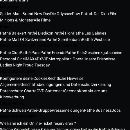
Kontaktiere uns
Neuheiten
Spider-Man: Brand New Day
Die Odyssee
Paw Patrol: Der Dino Film
Minions & Monster
Alle Filme
Kinos
Pathé Balexert
Pathé Dietlikon
Pathé Flon
Pathé Les Galeries
Pathé Mall Of Switzerland
Pathé Spreitenbach
Pathé Westside
ABOS | ANGEBOTE | VERANSTALTUNGEN
Pathé Club
Pathé Pass
Pathé Friends
Pathé Kids
Geschenkgutscheine
Personal Ciné
IMAX
4DX
VIP
Metropolitan Opera
Unsere Erlebnisse
Ladies Night
Proud Tuesday
NÜTZLICHE LINKS
Konfiguriere deine Cookies
Rechtliche Hinweise
Allgemeine Geschäftsbedingungen und Datenschutzerklärung
Datenschutz-Charta
CVD Statement
Sitemap
Kontaktiere uns
Kinowerbung
ÜBER PATHÉ
Pathé Schweiz
Pathé-Gruppe
Pressemeldungen
Pathé Business
Jobs
HAST DU FRAGEN?
Wie kann ich ein Online-Ticket reservieren ?
Welche Kinoerlebnisse & neuen Technologien bieten die Pathé Schweiz