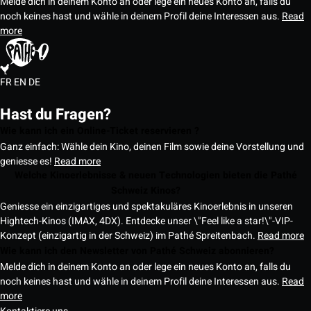
Melde dich in deinem Konto an oder lege ein neues Konto an, falls du
noch keines hast und wähle in deinem Profil deine Interessen aus.
Read
more
FR
EN
DE
Hast du Fragen?
Wie kann ich ein Online-Ticket reservieren ?
Ganz einfach: Wähle dein Kino, deinen Film sowie deine Vorstellung und
geniesse es!
Read more
Welche Kinoerlebnisse & neuen Technologien bieten die Pathé
Schweiz Kinos?
Geniesse ein einzigartiges und spektakuläres Kinoerlebnis in unseren
Hightech-Kinos (IMAX, 4DX). Entdecke unser \"Feel like a star!\"-VIP-
Konzept (einzigartig in der Schweiz) im Pathé Spreitenbach.
Read more
Wie kann ich den Newsletter von Pathé Schweiz abonnieren?
Melde dich in deinem Konto an oder lege ein neues Konto an, falls du
noch keines hast und wähle in deinem Profil deine Interessen aus.
Read
more