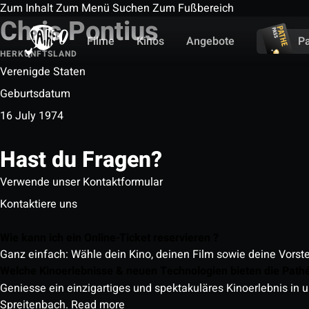
Zum Inhalt
Zum Menü
Suchen
Zum Fußbereich
Chris Pontius
Filme
Kinos
Angebote
P
HERKUNFTSLAND
Verenigde Staten
Geburtsdatum
16 July 1974
Hast du Fragen?
Verwende unser Kontaktformular
Kontaktiere uns
Wie kann ich ein Online-Ticket reservieren ?
Ganz einfach: Wähle dein Kino, deinen Film sowie deine Vorst
Welche Kinoerlebnisse & neuen Technologien bieten die Path
Geniesse ein einzigartiges und spektakuläres Kinoerlebnis in u
Spreitenbach.
Read more