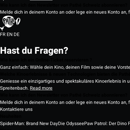
Wie kann ich den Newsletter von Pathé Schweiz abonnieren?
Melde dich in deinem Konto an oder lege ein neues Konto an, f
FR
EN
DE
Hast du Fragen?
Wie kann ich ein Online-Ticket reservieren ?
Ganz einfach: Wähle dein Kino, deinen Film sowie deine Vorst
Welche Kinoerlebnisse & neuen Technologien bieten die Path
Geniesse ein einzigartiges und spektakuläres Kinoerlebnis in u
Spreitenbach.
Read more
Wie kann ich den Newsletter von Pathé Schweiz abonnieren?
Melde dich in deinem Konto an oder lege ein neues Konto an, f
Kontaktiere uns
Neuheiten
Spider-Man: Brand New Day
Die Odyssee
Paw Patrol: Der Dino 