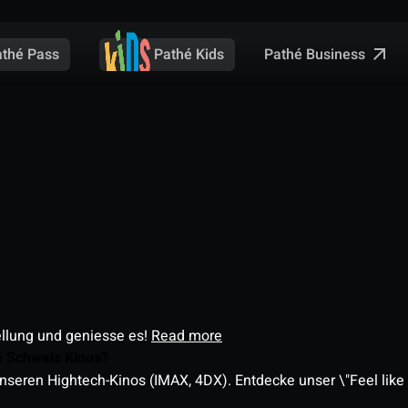
Pathé Business
athé Pass
Pathé Kids
ellung und geniesse es!
Read more
é Schweiz Kinos?
nseren Hightech-Kinos (IMAX, 4DX). Entdecke unser \"Feel like a