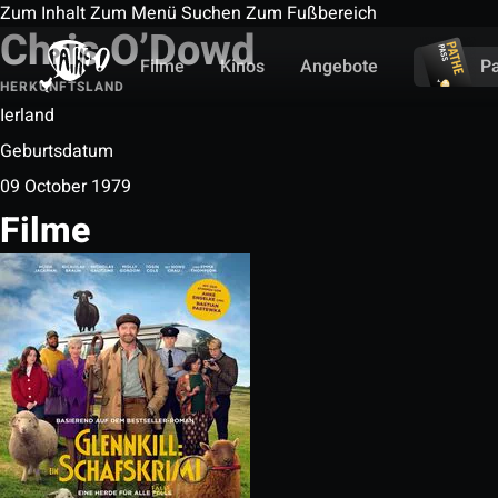
Zum Inhalt
Zum Menü
Suchen
Zum Fußbereich
Chris O’Dowd
Filme
Kinos
Angebote
P
HERKUNFTSLAND
Ierland
Geburtsdatum
09 October 1979
Filme