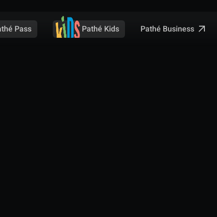
Pathé Business
athé Pass
Pathé Kids