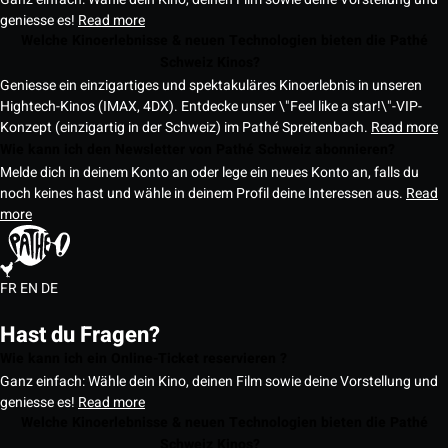
geniesse es!
Read more
Welche Kinoerlebnisse & neuen Technologien bieten die Pathé
Schweiz Kinos?
Geniesse ein einzigartiges und spektakuläres Kinoerlebnis in unseren
Hightech-Kinos (IMAX, 4DX). Entdecke unser \"Feel like a star!\"-VIP-
Konzept (einzigartig in der Schweiz) im Pathé Spreitenbach.
Read more
Wie kann ich den Newsletter von Pathé Schweiz abonnieren?
Melde dich in deinem Konto an oder lege ein neues Konto an, falls du
noch keines hast und wähle in deinem Profil deine Interessen aus.
Read
more
FR
EN
DE
Hast du Fragen?
Wie kann ich ein Online-Ticket reservieren ?
Ganz einfach: Wähle dein Kino, deinen Film sowie deine Vorstellung und
geniesse es!
Read more
Welche Kinoerlebnisse & neuen Technologien bieten die Pathé
Schweiz Kinos?