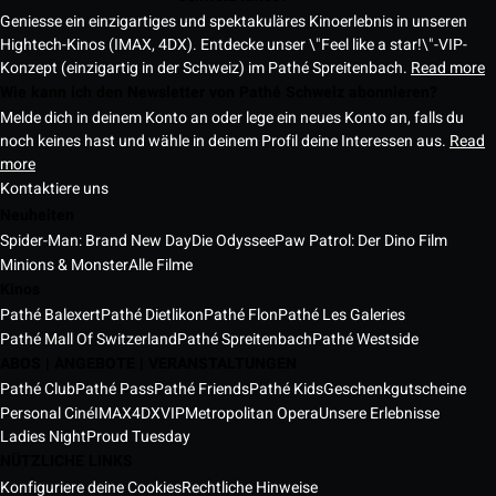
Geniesse ein einzigartiges und spektakuläres Kinoerlebnis in unseren
Hightech-Kinos (IMAX, 4DX). Entdecke unser \"Feel like a star!\"-VIP-
Konzept (einzigartig in der Schweiz) im Pathé Spreitenbach.
Read more
Wie kann ich den Newsletter von Pathé Schweiz abonnieren?
Melde dich in deinem Konto an oder lege ein neues Konto an, falls du
noch keines hast und wähle in deinem Profil deine Interessen aus.
Read
more
Kontaktiere uns
Neuheiten
Spider-Man: Brand New Day
Die Odyssee
Paw Patrol: Der Dino Film
Minions & Monster
Alle Filme
Kinos
Pathé Balexert
Pathé Dietlikon
Pathé Flon
Pathé Les Galeries
Pathé Mall Of Switzerland
Pathé Spreitenbach
Pathé Westside
ABOS | ANGEBOTE | VERANSTALTUNGEN
Pathé Club
Pathé Pass
Pathé Friends
Pathé Kids
Geschenkgutscheine
Personal Ciné
IMAX
4DX
VIP
Metropolitan Opera
Unsere Erlebnisse
Ladies Night
Proud Tuesday
NÜTZLICHE LINKS
Konfiguriere deine Cookies
Rechtliche Hinweise