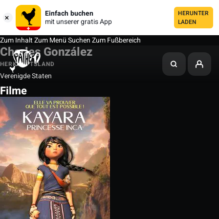
Einfach buchen
HERUNTER
mit unserer gratis App
LADEN
Zum Inhalt
Zum Menü
Suchen
Zum Fußbereich
Charles González
HERKUNFTSLAND
Verenigde Staten
Filme