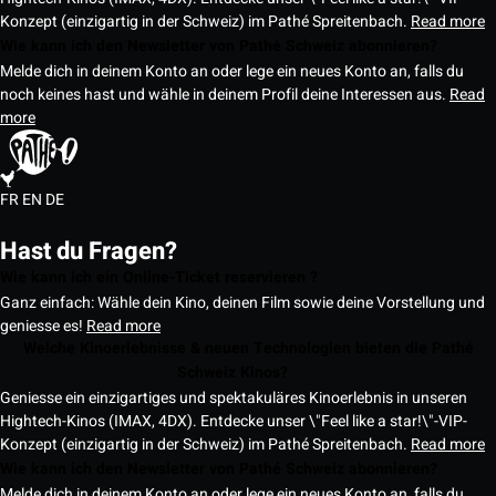
Konzept (einzigartig in der Schweiz) im Pathé Spreitenbach.
Read more
Wie kann ich den Newsletter von Pathé Schweiz abonnieren?
Melde dich in deinem Konto an oder lege ein neues Konto an, falls du
noch keines hast und wähle in deinem Profil deine Interessen aus.
Read
more
FR
EN
DE
Hast du Fragen?
Wie kann ich ein Online-Ticket reservieren ?
Ganz einfach: Wähle dein Kino, deinen Film sowie deine Vorstellung und
geniesse es!
Read more
Welche Kinoerlebnisse & neuen Technologien bieten die Pathé
Schweiz Kinos?
Geniesse ein einzigartiges und spektakuläres Kinoerlebnis in unseren
Hightech-Kinos (IMAX, 4DX). Entdecke unser \"Feel like a star!\"-VIP-
Konzept (einzigartig in der Schweiz) im Pathé Spreitenbach.
Read more
Wie kann ich den Newsletter von Pathé Schweiz abonnieren?
Melde dich in deinem Konto an oder lege ein neues Konto an, falls du