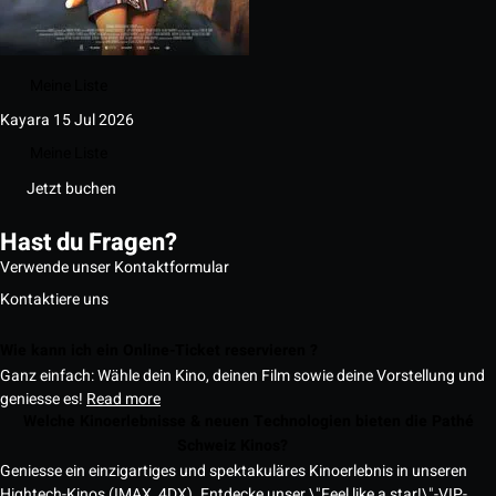
Meine Liste
Kayara
15 Jul 2026
Meine Liste
Jetzt buchen
Hast du Fragen?
Verwende unser Kontaktformular
Kontaktiere uns
Wie kann ich ein Online-Ticket reservieren ?
Ganz einfach: Wähle dein Kino, deinen Film sowie deine Vorstellung und
geniesse es!
Read more
Welche Kinoerlebnisse & neuen Technologien bieten die Pathé
Schweiz Kinos?
Geniesse ein einzigartiges und spektakuläres Kinoerlebnis in unseren
Hightech-Kinos (IMAX, 4DX). Entdecke unser \"Feel like a star!\"-VIP-