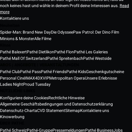
noch keines hast und wähle in deinem Profil deine Interessen aus.
Read
more
Kontaktiere uns
Neuheiten
Spider-Man: Brand New Day
Die Odyssee
Paw Patrol: Der Dino Film
Minions & Monster
Alle Filme
Kinos
Pathé Balexert
Pathé Dietlikon
Pathé Flon
Pathé Les Galeries
Pathé Mall Of Switzerland
Pathé Spreitenbach
Pathé Westside
ABOS | ANGEBOTE | VERANSTALTUNGEN
Pathé Club
Pathé Pass
Pathé Friends
Pathé Kids
Geschenkgutscheine
Personal Ciné
IMAX
4DX
VIP
Metropolitan Opera
Unsere Erlebnisse
Ladies Night
Proud Tuesday
NÜTZLICHE LINKS
Konfiguriere deine Cookies
Rechtliche Hinweise
Allgemeine Geschäftsbedingungen und Datenschutzerklärung
Datenschutz-Charta
CVD Statement
Sitemap
Kontaktiere uns
Kinowerbung
ÜBER PATHÉ
Pathé Schweiz
Pathé-Gruppe
Pressemeldungen
Pathé Business
Jobs