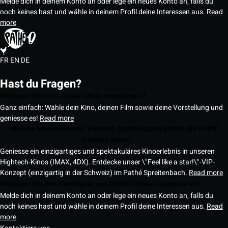
Melde dich in deinem Konto an oder lege ein neues Konto an, falls du
noch keines hast und wähle in deinem Profil deine Interessen aus.
Read
more
FR
EN
DE
Hast du Fragen?
Wie kann ich ein Online-Ticket reservieren ?
Ganz einfach: Wähle dein Kino, deinen Film sowie deine Vorstellung und
geniesse es!
Read more
Welche Kinoerlebnisse & neuen Technologien bieten die Pathé
Schweiz Kinos?
Geniesse ein einzigartiges und spektakuläres Kinoerlebnis in unseren
Hightech-Kinos (IMAX, 4DX). Entdecke unser \"Feel like a star!\"-VIP-
Konzept (einzigartig in der Schweiz) im Pathé Spreitenbach.
Read more
Wie kann ich den Newsletter von Pathé Schweiz abonnieren?
Melde dich in deinem Konto an oder lege ein neues Konto an, falls du
noch keines hast und wähle in deinem Profil deine Interessen aus.
Read
more