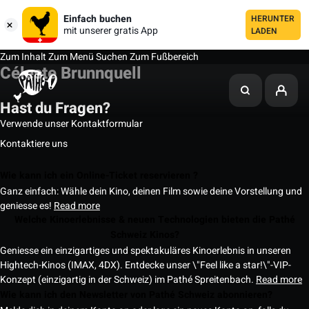
Einfach buchen
HERUNTER
mit unserer gratis App
LADEN
Zum Inhalt
Zum Menü
Suchen
Zum Fußbereich
Céleste Brunnquell
Hast du Fragen?
Verwende unser Kontaktformular
Kontaktiere uns
Wie kann ich ein Online-Ticket reservieren ?
Ganz einfach: Wähle dein Kino, deinen Film sowie deine Vorstellung und
geniesse es!
Read more
Welche Kinoerlebnisse & neuen Technologien bieten die Pathé
Schweiz Kinos?
Geniesse ein einzigartiges und spektakuläres Kinoerlebnis in unseren
Hightech-Kinos (IMAX, 4DX). Entdecke unser \"Feel like a star!\"-VIP-
Konzept (einzigartig in der Schweiz) im Pathé Spreitenbach.
Read more
Wie kann ich den Newsletter von Pathé Schweiz abonnieren?