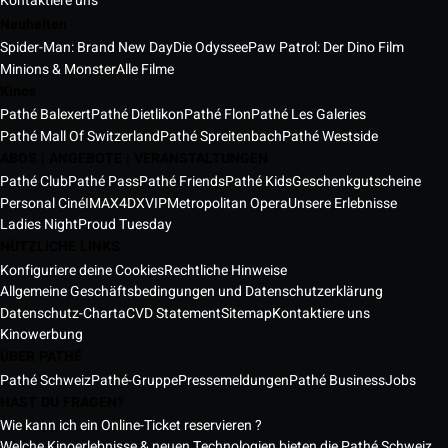
Kontaktiere uns
Neuheiten
Spider-Man: Brand New Day
Die Odyssee
Paw Patrol: Der Dino Film
Minions & Monster
Alle Filme
Kinos
Pathé Balexert
Pathé Dietlikon
Pathé Flon
Pathé Les Galeries
Pathé Mall Of Switzerland
Pathé Spreitenbach
Pathé Westside
ABOS | ANGEBOTE | VERANSTALTUNGEN
Pathé Club
Pathé Pass
Pathé Friends
Pathé Kids
Geschenkgutscheine
Personal Ciné
IMAX
4DX
VIP
Metropolitan Opera
Unsere Erlebnisse
Ladies Night
Proud Tuesday
NÜTZLICHE LINKS
Konfiguriere deine Cookies
Rechtliche Hinweise
Allgemeine Geschäftsbedingungen und Datenschutzerklärung
Datenschutz-Charta
CVD Statement
Sitemap
Kontaktiere uns
Kinowerbung
ÜBER PATHÉ
Pathé Schweiz
Pathé-Gruppe
Pressemeldungen
Pathé Business
Jobs
HAST DU FRAGEN?
Wie kann ich ein Online-Ticket reservieren ?
Welche Kinoerlebnisse & neuen Technologien bieten die Pathé Schweiz