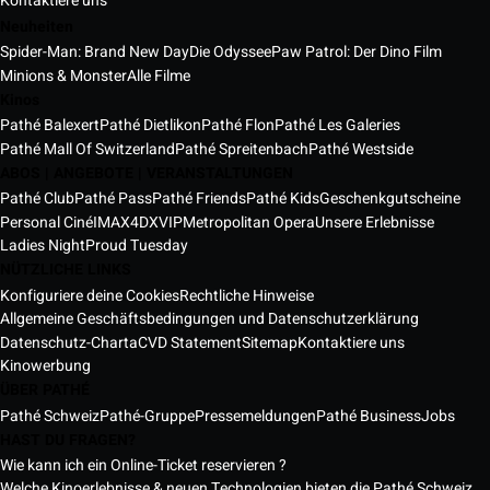
Kontaktiere uns
Neuheiten
Spider-Man: Brand New Day
Die Odyssee
Paw Patrol: Der Dino Film
Minions & Monster
Alle Filme
Kinos
Pathé Balexert
Pathé Dietlikon
Pathé Flon
Pathé Les Galeries
Pathé Mall Of Switzerland
Pathé Spreitenbach
Pathé Westside
ABOS | ANGEBOTE | VERANSTALTUNGEN
Pathé Club
Pathé Pass
Pathé Friends
Pathé Kids
Geschenkgutscheine
Personal Ciné
IMAX
4DX
VIP
Metropolitan Opera
Unsere Erlebnisse
Ladies Night
Proud Tuesday
NÜTZLICHE LINKS
Konfiguriere deine Cookies
Rechtliche Hinweise
Allgemeine Geschäftsbedingungen und Datenschutzerklärung
Datenschutz-Charta
CVD Statement
Sitemap
Kontaktiere uns
Kinowerbung
ÜBER PATHÉ
Pathé Schweiz
Pathé-Gruppe
Pressemeldungen
Pathé Business
Jobs
HAST DU FRAGEN?
Wie kann ich ein Online-Ticket reservieren ?
Welche Kinoerlebnisse & neuen Technologien bieten die Pathé Schweiz