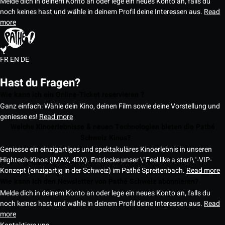
Melde dich in deinem Konto an oder lege ein neues Konto an, falls du
noch keines hast und wähle in deinem Profil deine Interessen aus.
Read
more
FR
EN
DE
Hast du Fragen?
Wie kann ich ein Online-Ticket reservieren ?
Ganz einfach: Wähle dein Kino, deinen Film sowie deine Vorstellung und
geniesse es!
Read more
Welche Kinoerlebnisse & neuen Technologien bieten die Pathé
Schweiz Kinos?
Geniesse ein einzigartiges und spektakuläres Kinoerlebnis in unseren
Hightech-Kinos (IMAX, 4DX). Entdecke unser \"Feel like a star!\"-VIP-
Konzept (einzigartig in der Schweiz) im Pathé Spreitenbach.
Read more
Wie kann ich den Newsletter von Pathé Schweiz abonnieren?
Melde dich in deinem Konto an oder lege ein neues Konto an, falls du
noch keines hast und wähle in deinem Profil deine Interessen aus.
Read
more