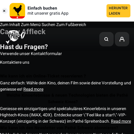
Einfach buchen
HERUNTER
mit unserer gratis App
LADEN
Zum Inhalt
Zum Menü
Suchen
Zum Fußbereich
Casey Affleck
Hast du Fragen?
Verwende unser Kontaktformular
Kontaktiere uns
Wie kann ich ein Online-Ticket reservieren ?
Ganz einfach: Wähle dein Kino, deinen Film sowie deine Vorstellung und
geniesse es!
Read more
Welche Kinoerlebnisse & neuen Technologien bieten die Pathé
Schweiz Kinos?
Geniesse ein einzigartiges und spektakuläres Kinoerlebnis in unseren
Hightech-Kinos (IMAX, 4DX). Entdecke unser \"Feel like a star!\"-VIP-
Konzept (einzigartig in der Schweiz) im Pathé Spreitenbach.
Read more
Wie kann ich den Newsletter von Pathé Schweiz abonnieren?