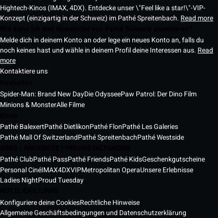
Hightech-Kinos (IMAX, 4DX). Entdecke unser \"Feel like a star!\"-VIP-
Konzept (einzigartig in der Schweiz) im Pathé Spreitenbach.
Read more
Wie kann ich den Newsletter von Pathé Schweiz abonnieren?
Melde dich in deinem Konto an oder lege ein neues Konto an, falls du
noch keines hast und wähle in deinem Profil deine Interessen aus.
Read
more
Kontaktiere uns
Neuheiten
Spider-Man: Brand New Day
Die Odyssee
Paw Patrol: Der Dino Film
Minions & Monster
Alle Filme
Kinos
Pathé Balexert
Pathé Dietlikon
Pathé Flon
Pathé Les Galeries
Pathé Mall Of Switzerland
Pathé Spreitenbach
Pathé Westside
ABOS | ANGEBOTE | VERANSTALTUNGEN
Pathé Club
Pathé Pass
Pathé Friends
Pathé Kids
Geschenkgutscheine
Personal Ciné
IMAX
4DX
VIP
Metropolitan Opera
Unsere Erlebnisse
Ladies Night
Proud Tuesday
NÜTZLICHE LINKS
Konfiguriere deine Cookies
Rechtliche Hinweise
Allgemeine Geschäftsbedingungen und Datenschutzerklärung