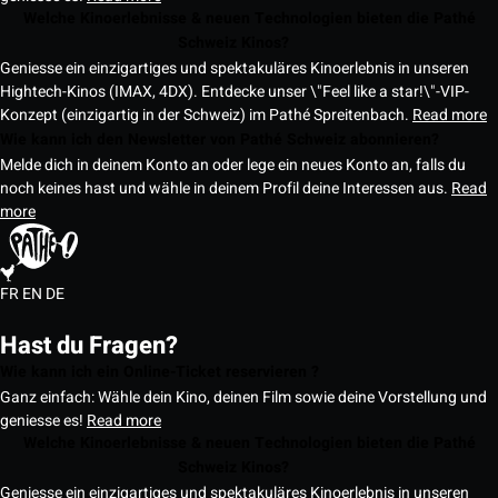
Welche Kinoerlebnisse & neuen Technologien bieten die Pathé
Schweiz Kinos?
Geniesse ein einzigartiges und spektakuläres Kinoerlebnis in unseren
Hightech-Kinos (IMAX, 4DX). Entdecke unser \"Feel like a star!\"-VIP-
Konzept (einzigartig in der Schweiz) im Pathé Spreitenbach.
Read more
Wie kann ich den Newsletter von Pathé Schweiz abonnieren?
Melde dich in deinem Konto an oder lege ein neues Konto an, falls du
noch keines hast und wähle in deinem Profil deine Interessen aus.
Read
more
FR
EN
DE
Hast du Fragen?
Wie kann ich ein Online-Ticket reservieren ?
Ganz einfach: Wähle dein Kino, deinen Film sowie deine Vorstellung und
geniesse es!
Read more
Welche Kinoerlebnisse & neuen Technologien bieten die Pathé
Schweiz Kinos?
Geniesse ein einzigartiges und spektakuläres Kinoerlebnis in unseren