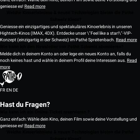
geniesse es!
Read more
Welche Kinoerlebnisse & neuen Technologien bieten die Pathé
Schweiz Kinos?
Geniesse ein einzigartiges und spektakuläres Kinoerlebnis in unseren
Hightech-Kinos (IMAX, 4DX). Entdecke unser \"Feel like a star!\"-VIP-
Konzept (einzigartig in der Schweiz) im Pathé Spreitenbach.
Read more
Wie kann ich den Newsletter von Pathé Schweiz abonnieren?
Melde dich in deinem Konto an oder lege ein neues Konto an, falls du
noch keines hast und wähle in deinem Profil deine Interessen aus.
Read
more
FR
EN
DE
Hast du Fragen?
Wie kann ich ein Online-Ticket reservieren ?
Ganz einfach: Wähle dein Kino, deinen Film sowie deine Vorstellung und
geniesse es!
Read more
Welche Kinoerlebnisse & neuen Technologien bieten die Pathé
Schweiz Kinos?