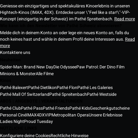
Geniesse ein einzigartiges und spektakuläres Kinoerlebnis in unseren
Hightech-Kinos (IMAX, 4DX). Entdecke unser \"Feel like a star!\"-VIP-
Konzept (einzigartig in der Schweiz) im Pathé Spreitenbach.
Read more
Wie kann ich den Newsletter von Pathé Schweiz abonnieren?
Melde dich in deinem Konto an oder lege ein neues Konto an, falls du
noch keines hast und wähle in deinem Profil deine Interessen aus.
Read
more
Kontaktiere uns
Neuheiten
Spider-Man: Brand New Day
Die Odyssee
Paw Patrol: Der Dino Film
Minions & Monster
Alle Filme
Kinos
Pathé Balexert
Pathé Dietlikon
Pathé Flon
Pathé Les Galeries
Pathé Mall Of Switzerland
Pathé Spreitenbach
Pathé Westside
ABOS | ANGEBOTE | VERANSTALTUNGEN
Pathé Club
Pathé Pass
Pathé Friends
Pathé Kids
Geschenkgutscheine
Personal Ciné
IMAX
4DX
VIP
Metropolitan Opera
Unsere Erlebnisse
Ladies Night
Proud Tuesday
NÜTZLICHE LINKS
Konfiguriere deine Cookies
Rechtliche Hinweise