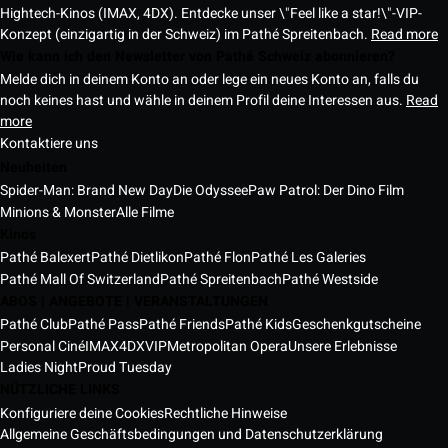
Hightech-Kinos (IMAX, 4DX). Entdecke unser \"Feel like a star!\"-VIP-
Konzept (einzigartig in der Schweiz) im Pathé Spreitenbach.
Read more
Wie kann ich den Newsletter von Pathé Schweiz abonnieren?
Melde dich in deinem Konto an oder lege ein neues Konto an, falls du
noch keines hast und wähle in deinem Profil deine Interessen aus.
Read
more
Kontaktiere uns
Neuheiten
Spider-Man: Brand New Day
Die Odyssee
Paw Patrol: Der Dino Film
Minions & Monster
Alle Filme
Kinos
Pathé Balexert
Pathé Dietlikon
Pathé Flon
Pathé Les Galeries
Pathé Mall Of Switzerland
Pathé Spreitenbach
Pathé Westside
ABOS | ANGEBOTE | VERANSTALTUNGEN
Pathé Club
Pathé Pass
Pathé Friends
Pathé Kids
Geschenkgutscheine
Personal Ciné
IMAX
4DX
VIP
Metropolitan Opera
Unsere Erlebnisse
Ladies Night
Proud Tuesday
NÜTZLICHE LINKS
Konfiguriere deine Cookies
Rechtliche Hinweise
Allgemeine Geschäftsbedingungen und Datenschutzerklärung