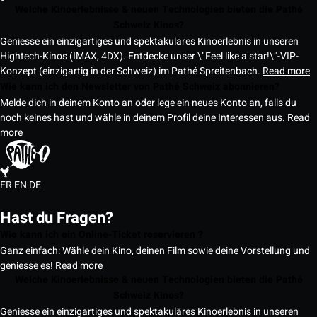
Welche Kinoerlebnisse & neuen Technologien bieten die Pathé
Schweiz Kinos?
Geniesse ein einzigartiges und spektakuläres Kinoerlebnis in unseren
Hightech-Kinos (IMAX, 4DX). Entdecke unser \"Feel like a star!\"-VIP-
Konzept (einzigartig in der Schweiz) im Pathé Spreitenbach.
Read more
Wie kann ich den Newsletter von Pathé Schweiz abonnieren?
Melde dich in deinem Konto an oder lege ein neues Konto an, falls du
noch keines hast und wähle in deinem Profil deine Interessen aus.
Read
more
FR
EN
DE
Hast du Fragen?
Wie kann ich ein Online-Ticket reservieren ?
Ganz einfach: Wähle dein Kino, deinen Film sowie deine Vorstellung und
geniesse es!
Read more
Welche Kinoerlebnisse & neuen Technologien bieten die Pathé
Schweiz Kinos?
Geniesse ein einzigartiges und spektakuläres Kinoerlebnis in unseren