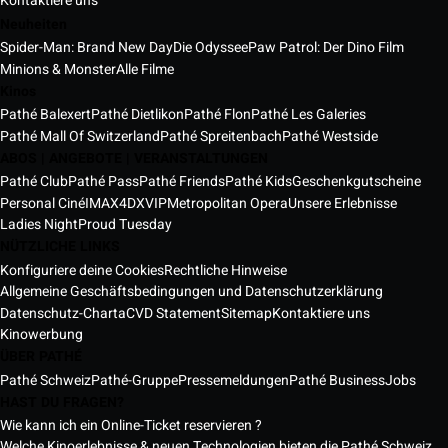
Kontaktiere uns
Neuheiten
Spider-Man: Brand New Day
Die Odyssee
Paw Patrol: Der Dino Film
Minions & Monster
Alle Filme
Kinos
Pathé Balexert
Pathé Dietlikon
Pathé Flon
Pathé Les Galeries
Pathé Mall Of Switzerland
Pathé Spreitenbach
Pathé Westside
ABOS | ANGEBOTE | VERANSTALTUNGEN
Pathé Club
Pathé Pass
Pathé Friends
Pathé Kids
Geschenkgutscheine
Personal Ciné
IMAX
4DX
VIP
Metropolitan Opera
Unsere Erlebnisse
Ladies Night
Proud Tuesday
NÜTZLICHE LINKS
Konfiguriere deine Cookies
Rechtliche Hinweise
Allgemeine Geschäftsbedingungen und Datenschutzerklärung
Datenschutz-Charta
CVD Statement
Sitemap
Kontaktiere uns
Kinowerbung
ÜBER PATHÉ
Pathé Schweiz
Pathé-Gruppe
Pressemeldungen
Pathé Business
Jobs
HAST DU FRAGEN?
Wie kann ich ein Online-Ticket reservieren ?
Welche Kinoerlebnisse & neuen Technologien bieten die Pathé Schweiz