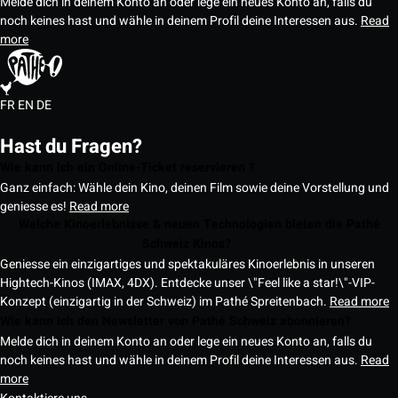
Melde dich in deinem Konto an oder lege ein neues Konto an, falls du
noch keines hast und wähle in deinem Profil deine Interessen aus.
Read
more
FR
EN
DE
Hast du Fragen?
Wie kann ich ein Online-Ticket reservieren ?
Ganz einfach: Wähle dein Kino, deinen Film sowie deine Vorstellung und
geniesse es!
Read more
Welche Kinoerlebnisse & neuen Technologien bieten die Pathé
Schweiz Kinos?
Geniesse ein einzigartiges und spektakuläres Kinoerlebnis in unseren
Hightech-Kinos (IMAX, 4DX). Entdecke unser \"Feel like a star!\"-VIP-
Konzept (einzigartig in der Schweiz) im Pathé Spreitenbach.
Read more
Wie kann ich den Newsletter von Pathé Schweiz abonnieren?
Melde dich in deinem Konto an oder lege ein neues Konto an, falls du
noch keines hast und wähle in deinem Profil deine Interessen aus.
Read
more