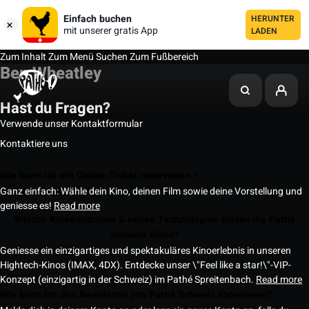
Einfach buchen
HERUNTER
mit unserer gratis App
LADEN
Zum Inhalt
Zum Menü
Suchen
Zum Fußbereich
Ben Wheatley
Hast du Fragen?
Verwende unser Kontaktformular
Kontaktiere uns
Wie kann ich ein Online-Ticket reservieren ?
Ganz einfach: Wähle dein Kino, deinen Film sowie deine Vorstellung und
geniesse es!
Read more
Welche Kinoerlebnisse & neuen Technologien bieten die Pathé
Schweiz Kinos?
Geniesse ein einzigartiges und spektakuläres Kinoerlebnis in unseren
Hightech-Kinos (IMAX, 4DX). Entdecke unser \"Feel like a star!\"-VIP-
Konzept (einzigartig in der Schweiz) im Pathé Spreitenbach.
Read more
Wie kann ich den Newsletter von Pathé Schweiz abonnieren?