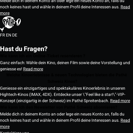
Melde dich in deinem Konto an oder lege ein neues Konto an, falls du
noch keines hast und wähle in deinem Profil deine Interessen aus.
Read
more
FR
EN
DE
Hast du Fragen?
Wie kann ich ein Online-Ticket reservieren ?
Ganz einfach: Wähle dein Kino, deinen Film sowie deine Vorstellung und
geniesse es!
Read more
Welche Kinoerlebnisse & neuen Technologien bieten die Pathé
Schweiz Kinos?
Geniesse ein einzigartiges und spektakuläres Kinoerlebnis in unseren
Hightech-Kinos (IMAX, 4DX). Entdecke unser \"Feel like a star!\"-VIP-
Konzept (einzigartig in der Schweiz) im Pathé Spreitenbach.
Read more
Wie kann ich den Newsletter von Pathé Schweiz abonnieren?
Melde dich in deinem Konto an oder lege ein neues Konto an, falls du
noch keines hast und wähle in deinem Profil deine Interessen aus.
Read
more