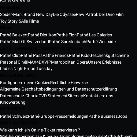
Kontaktiere uns
Neuheiten
Spider-Man: Brand New Day
Die Odyssee
Paw Patrol: Der Dino Film
Toy Story 5
Alle Filme
Kinos
Pathé Balexert
Pathé Dietlikon
Pathé Flon
Pathé Les Galeries
Pathé Mall Of Switzerland
Pathé Spreitenbach
Pathé Westside
ABOS | ANGEBOTE | VERANSTALTUNGEN
Pathé Club
Pathé Pass
Pathé Friends
Pathé Kids
Geschenkgutscheine
Personal Ciné
IMAX
4DX
VIP
Metropolitan Opera
Unsere Erlebnisse
Ladies Night
Proud Tuesday
NÜTZLICHE LINKS
Konfiguriere deine Cookies
Rechtliche Hinweise
Allgemeine Geschäftsbedingungen und Datenschutzerklärung
Datenschutz-Charta
CVD Statement
Sitemap
Kontaktiere uns
Kinowerbung
ÜBER PATHÉ
Pathé Schweiz
Pathé-Gruppe
Pressemeldungen
Pathé Business
Jobs
HAST DU FRAGEN?
Wie kann ich ein Online-Ticket reservieren ?
Welche Kinoerlebnisse & neuen Technologien bieten die Pathé Schweiz