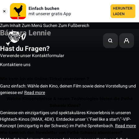
Einfach buchen
HERUNTER
mit unserer gratis App
LADEN
Zum Inhalt
Zum Menü
Suchen
Zum Fußbereich
Bárbara Lennie
Hast du Fragen?
Verwende unser Kontaktformular
Kontaktiere uns
Wie kann ich ein Online-Ticket reservieren ?
Ganz einfach: Wähle dein Kino, deinen Film sowie deine Vorstellung und
geniesse es!
Read more
Welche Kinoerlebnisse & neuen Technologien bieten die Pathé
Schweiz Kinos?
Geniesse ein einzigartiges und spektakuläres Kinoerlebnis in unseren
Hightech-Kinos (IMAX, 4DX). Entdecke unser \"Feel like a star!\"-VIP-
Konzept (einzigartig in der Schweiz) im Pathé Spreitenbach.
Read more
Wie kann ich den Newsletter von Pathé Schweiz abonnieren?