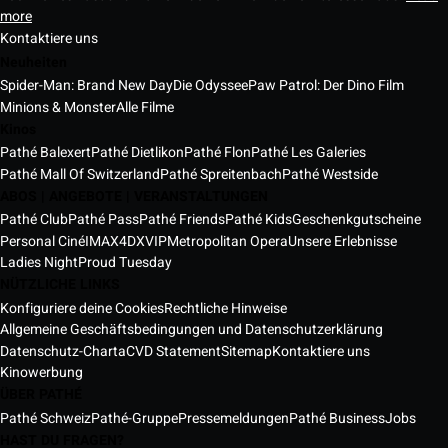
more
Kontaktiere uns
Neuheiten
Spider-Man: Brand New Day
Die Odyssee
Paw Patrol: Der Dino Film
Minions & Monster
Alle Filme
Kinos
Pathé Balexert
Pathé Dietlikon
Pathé Flon
Pathé Les Galeries
Pathé Mall Of Switzerland
Pathé Spreitenbach
Pathé Westside
ABOS | ANGEBOTE | VERANSTALTUNGEN
Pathé Club
Pathé Pass
Pathé Friends
Pathé Kids
Geschenkgutscheine
Personal Ciné
IMAX
4DX
VIP
Metropolitan Opera
Unsere Erlebnisse
Ladies Night
Proud Tuesday
NÜTZLICHE LINKS
Konfiguriere deine Cookies
Rechtliche Hinweise
Allgemeine Geschäftsbedingungen und Datenschutzerklärung
Datenschutz-Charta
CVD Statement
Sitemap
Kontaktiere uns
Kinowerbung
ÜBER PATHÉ
Pathé Schweiz
Pathé-Gruppe
Pressemeldungen
Pathé Business
Jobs
HAST DU FRAGEN?