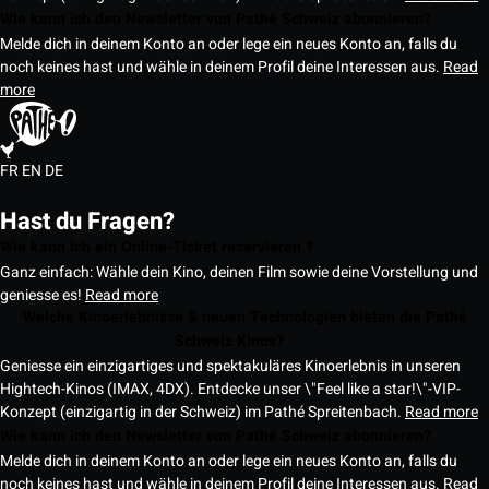
Wie kann ich den Newsletter von Pathé Schweiz abonnieren?
Melde dich in deinem Konto an oder lege ein neues Konto an, falls du
noch keines hast und wähle in deinem Profil deine Interessen aus.
Read
more
FR
EN
DE
Hast du Fragen?
Wie kann ich ein Online-Ticket reservieren ?
Ganz einfach: Wähle dein Kino, deinen Film sowie deine Vorstellung und
geniesse es!
Read more
Welche Kinoerlebnisse & neuen Technologien bieten die Pathé
Schweiz Kinos?
Geniesse ein einzigartiges und spektakuläres Kinoerlebnis in unseren
Hightech-Kinos (IMAX, 4DX). Entdecke unser \"Feel like a star!\"-VIP-
Konzept (einzigartig in der Schweiz) im Pathé Spreitenbach.
Read more
Wie kann ich den Newsletter von Pathé Schweiz abonnieren?
Melde dich in deinem Konto an oder lege ein neues Konto an, falls du
noch keines hast und wähle in deinem Profil deine Interessen aus.
Read