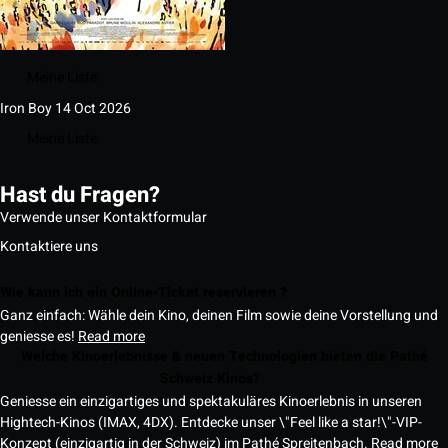
Meine Liste
Iron Boy
14 Oct 2026
Meine Liste
Hast du Fragen?
Verwende unser Kontaktformular
Kontaktiere uns
Wie kann ich ein Online-Ticket reservieren ?
Ganz einfach: Wähle dein Kino, deinen Film sowie deine Vorstellung und
geniesse es!
Read more
Welche Kinoerlebnisse & neuen Technologien bieten die Pathé
Schweiz Kinos?
Geniesse ein einzigartiges und spektakuläres Kinoerlebnis in unseren
Hightech-Kinos (IMAX, 4DX). Entdecke unser \"Feel like a star!\"-VIP-
Konzept (einzigartig in der Schweiz) im Pathé Spreitenbach.
Read more