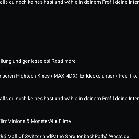
alls du noch keines hast und wähle in deinem Profil deine Inte
ellung und geniesse es!
Read more
é Schweiz Kinos?
nseren Hightech-Kinos (IMAX, 4DX). Entdecke unser \"Feel like a
alls du noch keines hast und wähle in deinem Profil deine Inte
Film
Minions & Monster
Alle Filme
thé Mall Of Switzerland
Pathé Spreitenbach
Pathé Westside