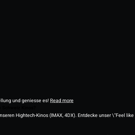
ellung und geniesse es!
Read more
é Schweiz Kinos?
nseren Hightech-Kinos (IMAX, 4DX). Entdecke unser \"Feel like a