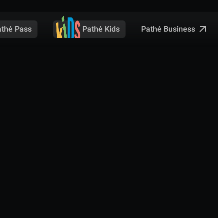
Pathé Business
athé Pass
Pathé Kids