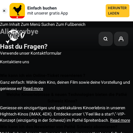
Einfach buchen
HERUNTER
mit unserer gratis App
LADEN
Zum Inhalt
Zum Menü
Suchen
Zum Fußbereich
Ali Skovbye
Hast du Fragen?
Verwende unser Kontaktformular
Kontaktiere uns
Wie kann ich ein Online-Ticket reservieren ?
Ganz einfach: Wähle dein Kino, deinen Film sowie deine Vorstellung und
geniesse es!
Read more
Welche Kinoerlebnisse & neuen Technologien bieten die Pathé
Schweiz Kinos?
Geniesse ein einzigartiges und spektakuläres Kinoerlebnis in unseren
Hightech-Kinos (IMAX, 4DX). Entdecke unser \"Feel like a star!\"-VIP-
Konzept (einzigartig in der Schweiz) im Pathé Spreitenbach.
Read more
Wie kann ich den Newsletter von Pathé Schweiz abonnieren?