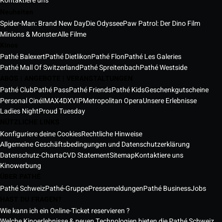
Kontaktiere uns
Neuheiten
Spider-Man: Brand New Day
Die Odyssee
Paw Patrol: Der Dino Film
Minions & Monster
Alle Filme
Kinos
Pathé Balexert
Pathé Dietlikon
Pathé Flon
Pathé Les Galeries
Pathé Mall Of Switzerland
Pathé Spreitenbach
Pathé Westside
ABOS | ANGEBOTE | VERANSTALTUNGEN
Pathé Club
Pathé Pass
Pathé Friends
Pathé Kids
Geschenkgutscheine
Personal Ciné
IMAX
4DX
VIP
Metropolitan Opera
Unsere Erlebnisse
Ladies Night
Proud Tuesday
NÜTZLICHE LINKS
Konfiguriere deine Cookies
Rechtliche Hinweise
Allgemeine Geschäftsbedingungen und Datenschutzerklärung
Datenschutz-Charta
CVD Statement
Sitemap
Kontaktiere uns
Kinowerbung
ÜBER PATHÉ
Pathé Schweiz
Pathé-Gruppe
Pressemeldungen
Pathé Business
Jobs
HAST DU FRAGEN?
Wie kann ich ein Online-Ticket reservieren ?
Welche Kinoerlebnisse & neuen Technologien bieten die Pathé Schweiz