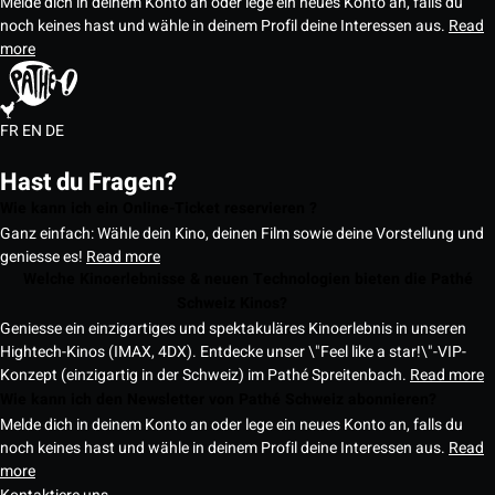
Melde dich in deinem Konto an oder lege ein neues Konto an, falls du
noch keines hast und wähle in deinem Profil deine Interessen aus.
Read
more
FR
EN
DE
Hast du Fragen?
Wie kann ich ein Online-Ticket reservieren ?
Ganz einfach: Wähle dein Kino, deinen Film sowie deine Vorstellung und
geniesse es!
Read more
Welche Kinoerlebnisse & neuen Technologien bieten die Pathé
Schweiz Kinos?
Geniesse ein einzigartiges und spektakuläres Kinoerlebnis in unseren
Hightech-Kinos (IMAX, 4DX). Entdecke unser \"Feel like a star!\"-VIP-
Konzept (einzigartig in der Schweiz) im Pathé Spreitenbach.
Read more
Wie kann ich den Newsletter von Pathé Schweiz abonnieren?
Melde dich in deinem Konto an oder lege ein neues Konto an, falls du
noch keines hast und wähle in deinem Profil deine Interessen aus.
Read
more