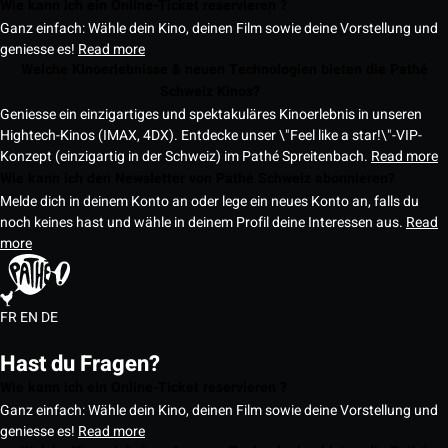
Wie kann ich ein Online-Ticket reservieren ?
Ganz einfach: Wähle dein Kino, deinen Film sowie deine Vorstellung und
geniesse es!
Read more
Welche Kinoerlebnisse & neuen Technologien bieten die Pathé
Schweiz Kinos?
Geniesse ein einzigartiges und spektakuläres Kinoerlebnis in unseren
Hightech-Kinos (IMAX, 4DX). Entdecke unser \"Feel like a star!\"-VIP-
Konzept (einzigartig in der Schweiz) im Pathé Spreitenbach.
Read more
Wie kann ich den Newsletter von Pathé Schweiz abonnieren?
Melde dich in deinem Konto an oder lege ein neues Konto an, falls du
noch keines hast und wähle in deinem Profil deine Interessen aus.
Read
more
FR
EN
DE
Hast du Fragen?
Wie kann ich ein Online-Ticket reservieren ?
Ganz einfach: Wähle dein Kino, deinen Film sowie deine Vorstellung und
geniesse es!
Read more