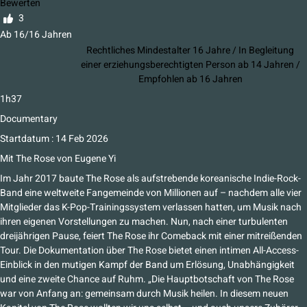
Bewerten
3
Ab 16/16 Jahren
Rechtliches Mindestalter 16 Jahre / In Begleitung
einer erziehungsberechtigten Person ab 14 Jahren /
Empfohlen ab 16 Jahren
1h37
Documentary
Startdatum : 14 Feb 2026
Mit
The Rose
von
Eugene Yi
Im Jahr 2017 baute The Rose als aufstrebende koreanische Indie-Rock-
Band eine weltweite Fangemeinde von Millionen auf – nachdem alle vier
Mitglieder das K-Pop-Trainingssystem verlassen hatten, um Musik nach
ihren eigenen Vorstellungen zu machen. Nun, nach einer turbulenten
dreijährigen Pause, feiert The Rose ihr Comeback mit einer mitreißenden
Tour. Die Dokumentation über The Rose bietet einen intimen All-Access-
Einblick in den mutigen Kampf der Band um Erlösung, Unabhängigkeit
und eine zweite Chance auf Ruhm. „Die Hauptbotschaft von The Rose
war von Anfang an: gemeinsam durch Musik heilen. In diesem neuen