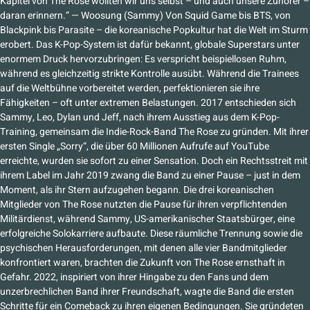
Kapitel von The Rose wollten wir uns selbst – und auch unsere Zuhörer –
daran erinnern.“ — Woosung (Sammy) Von Squid Game bis BTS, von
Blackpink bis Parasite – die koreanische Popkultur hat die Welt im Sturm
erobert. Das K-Pop-System ist dafür bekannt, globale Superstars unter
enormem Druck hervorzubringen: Es verspricht beispiellosen Ruhm,
während es gleichzeitig strikte Kontrolle ausübt. Während die Trainees
auf die Weltbühne vorbereitet werden, perfektionieren sie ihre
Fähigkeiten – oft unter extremen Belastungen. 2017 entschieden sich
Sammy, Leo, Dylan und Jeff, nach ihrem Ausstieg aus dem K-Pop-
Training, gemeinsam die Indie-Rock-Band The Rose zu gründen. Mit ihrer
ersten Single „Sorry“, die über 60 Millionen Aufrufe auf YouTube
erreichte, wurden sie sofort zu einer Sensation. Doch ein Rechtsstreit mit
ihrem Label im Jahr 2019 zwang die Band zu einer Pause – just in dem
Moment, als ihr Stern aufzugehen begann. Die drei koreanischen
Mitglieder von The Rose nutzten die Pause für ihren verpflichtenden
Militärdienst, während Sammy, US-amerikanischer Staatsbürger, eine
erfolgreiche Solokarriere aufbaute. Diese räumliche Trennung sowie die
psychischen Herausforderungen, mit denen alle vier Bandmitglieder
konfrontiert waren, brachten die Zukunft von The Rose ernsthaft in
Gefahr. 2022, inspiriert von ihrer Hingabe zu den Fans und dem
unzerbrechlichen Band ihrer Freundschaft, wagte die Band die ersten
Schritte für ein Comeback zu ihren eigenen Bedingungen. Sie gründeten