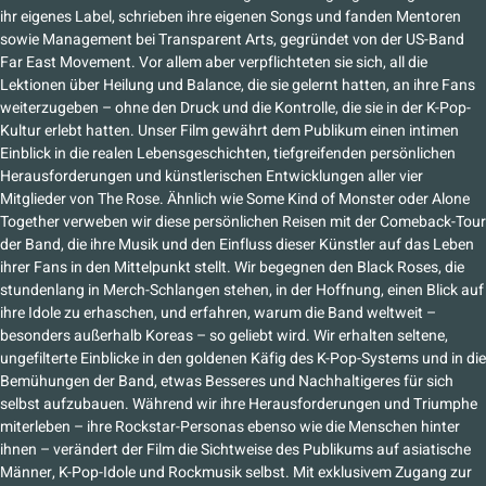
ihr eigenes Label, schrieben ihre eigenen Songs und fanden Mentoren
sowie Management bei Transparent Arts, gegründet von der US-Band
Far East Movement. Vor allem aber verpflichteten sie sich, all die
Lektionen über Heilung und Balance, die sie gelernt hatten, an ihre Fans
weiterzugeben – ohne den Druck und die Kontrolle, die sie in der K-Pop-
Kultur erlebt hatten. Unser Film gewährt dem Publikum einen intimen
Einblick in die realen Lebensgeschichten, tiefgreifenden persönlichen
Herausforderungen und künstlerischen Entwicklungen aller vier
Mitglieder von The Rose. Ähnlich wie Some Kind of Monster oder Alone
Together verweben wir diese persönlichen Reisen mit der Comeback-Tour
der Band, die ihre Musik und den Einfluss dieser Künstler auf das Leben
ihrer Fans in den Mittelpunkt stellt. Wir begegnen den Black Roses, die
stundenlang in Merch-Schlangen stehen, in der Hoffnung, einen Blick auf
ihre Idole zu erhaschen, und erfahren, warum die Band weltweit –
besonders außerhalb Koreas – so geliebt wird. Wir erhalten seltene,
ungefilterte Einblicke in den goldenen Käfig des K-Pop-Systems und in die
Bemühungen der Band, etwas Besseres und Nachhaltigeres für sich
selbst aufzubauen. Während wir ihre Herausforderungen und Triumphe
miterleben – ihre Rockstar-Personas ebenso wie die Menschen hinter
ihnen – verändert der Film die Sichtweise des Publikums auf asiatische
Männer, K-Pop-Idole und Rockmusik selbst. Mit exklusivem Zugang zur