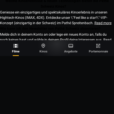
Welche Kinoerlebnisse & neuen Technologien bieten die Pathé
Schweiz Kinos?
Geniesse ein einzigartiges und spektakuläres Kinoerlebnis in unseren
Hightech-Kinos (IMAX, 4DX). Entdecke unser \"Feel like a star!\"-VIP-
Konzept (einzigartig in der Schweiz) im Pathé Spreitenbach.
Read more
Wie kann ich den Newsletter von Pathé Schweiz abonnieren?
Melde dich in deinem Konto an oder lege ein neues Konto an, falls du
noch keines hast und wähle in deinem Profil deine Interessen aus.
Read
more
Kontaktiere uns
Filme
Kinos
Angebote
Portemonnaie
Neuheiten
Die Odyssee
Vaiana
Minions & Monster
Obsession
Alle Filme
Kinos
Pathé Balexert
Pathé Dietlikon
Pathé Flon
Pathé Les Galeries
Pathé Mall Of Switzerland
Pathé Spreitenbach
Pathé Westside
ABOS | ANGEBOTE | VERANSTALTUNGEN
Pathé Club
Pathé Pass
Pathé Friends
Pathé Kids
Geschenkgutscheine
Personal Ciné
IMAX
4DX
VIP
Metropolitan Opera
Unsere Erlebnisse
Ladies Night
Proud Tuesday
NÜTZLICHE LINKS
Konfiguriere deine Cookies
Rechtliche Hinweise